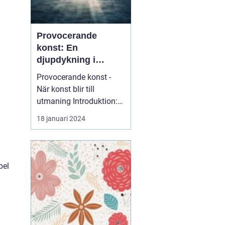
Provocerande
konst: En
djupdykning i
utmanande
Provocerande konst -
formgivning
När konst blir till
utmaning Introduktion:
Provocerande konst är
18 januari 2024
en...
pel