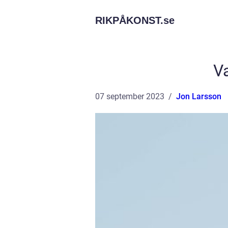
RIKPÅKONST.
se
Va
07 september 2023
Jon Larsson