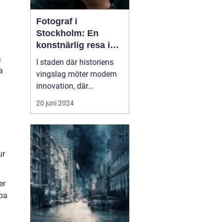
Fotograf i
Stockholm: En
konstnärlig resa i
huvudstaden
a
I staden där historiens
a
vingslag möter modern
innovation, där
drottningens slott
20 juni 2024
speglar sig i glittrande
strömvatten och där
skärgårdens skönhet
ringlar sig in i urbana
ur
neondrömmar, där finner
vi en...
er
apa