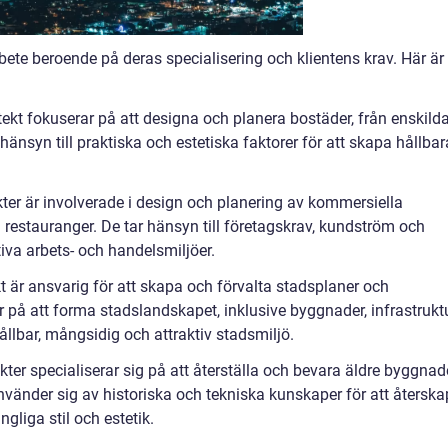
rbete beroende på deras specialisering och klientens krav. Här är
tekt fokuserar på att designa och planera bostäder, från enskild
hänsyn till praktiska och estetiska faktorer för att skapa hållbar
kter är involverade i design och planering av kommersiella
 restauranger. De tar hänsyn till företagskrav, kundström och
tiva arbets- och handelsmiljöer.
kt är ansvarig för att skapa och förvalta stadsplaner och
 på att forma stadslandskapet, inklusive byggnader, infrastrukt
llbar, mångsidig och attraktiv stadsmiljö.
kter specialiserar sig på att återställa och bevara äldre byggnad
 använder sig av historiska och tekniska kunskaper för att återsk
ngliga stil och estetik.