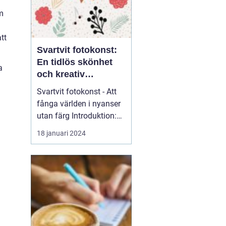
m
tt
Svartvit fotokonst:
En tidlös skönhet
a
och kreativ
uttrycksform
Svartvit fotokonst - Att
fånga världen i nyanser
utan färg Introduktion:
Svartvit fotokonst har
18 januari 2024
länge fascinerat
människor med sin
tidlösa skönhet och
förmåga att förmedla
känslor och uttryck på
ett unikt sätt. I denna
artikel kommer vi att ge
en gr...