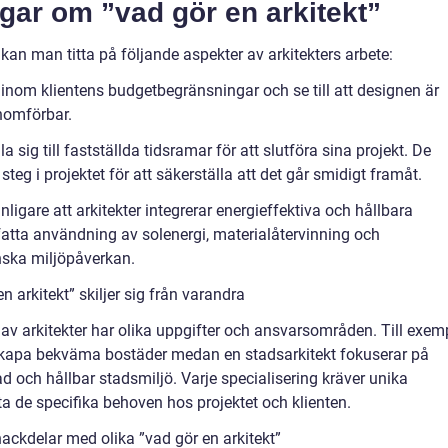
gar om ”vad gör en arkitekt”
 kan man titta på följande aspekter av arkitekters arbete:
 inom klientens budgetbegränsningar och se till att designen är
nomförbar.
a sig till fastställda tidsramar för att slutföra sina projekt. De
eg i projektet för att säkerställa att det går smidigt framåt.
anligare att arkitekter integrerar energieffektiva och hållbara
efatta användning av solenergi, materialåtervinning och
nska miljöpåverkan.
 arkitekt” skiljer sig från varandra
per av arkitekter har olika uppgifter och ansvarsområden. Till exem
 skapa bekväma bostäder medan en stadsarkitekt fokuserar på
d och hållbar stadsmiljö. Varje specialisering kräver unika
a de specifika behoven hos projektet och klienten.
ackdelar med olika ”vad gör en arkitekt”