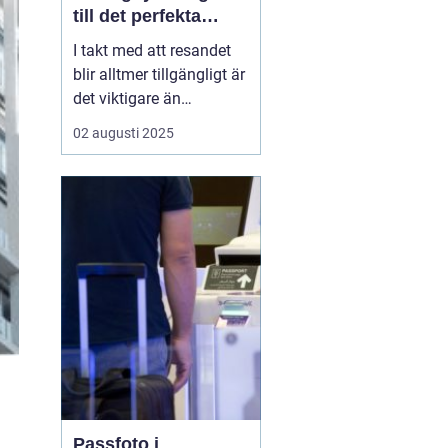
till det perfekta
passfotot
I takt med att resandet
blir alltmer tillgängligt är
det viktigare än
någonsin att ha ett
02 augusti 2025
uppdaterat pass redo. En
avgörande del av
passansökningsprocess
en är att ha ett korrekt
passfoto. Om du
befinner dig i V&aum...
Passfoto i