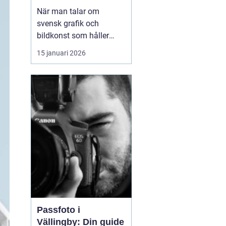
samtida uttryck
När man talar om
svensk grafik och
bildkonst som håller
både hantverk och
15 januari 2026
uttryck i fokus dyker
namnet
arvid andersson
ofta upp. Hans verk rör
sig mellan det
stillsamma och det
kraftfulla, med motiv
som både kä...
Passfoto i
Vällingby: Din guide