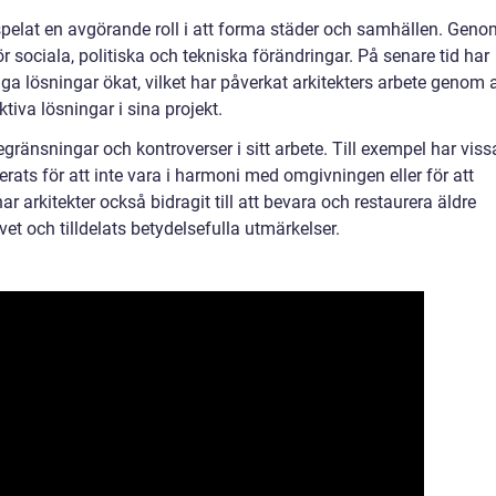
 spelat en avgörande roll i att forma städer och samhällen. Geno
ör sociala, politiska och tekniska förändringar. På senare tid har
iga lösningar ökat, vilket har påverkat arkitekters arbete genom a
tiva lösningar i sina projekt.
egränsningar och kontroverser i sitt arbete. Till exempel har viss
rats för att inte vara i harmoni med omgivningen eller för att
r arkitekter också bidragit till att bevara och restaurera äldre
vet och tilldelats betydelsefulla utmärkelser.