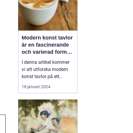
Modern konst tavlor
är en fascinerande
och varierad form
av konstuttryck som
I denna artikel kommer
lockar till sig både
vi att utforska modern
konstnärer och
konst tavlor på ett
konstälskare från
grundligt sätt, inklusive
18 januari 2024
hela världen
en övergripande översikt,
en presentation av olika
typer av modern konst
tavlor och deras
popularitet, kvantitativa
mätningar, skillnader