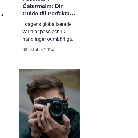
Östermalm: Din
Guide till Perfekta
la
ID-bilder
I dagens globaliserade
värld är pass och ID-
handlingar oumbärliga.
Oavsett om det är för
08 oktober 2024
resor, jobbansökningar
eller andra officiella
ändamål, är ett korrekt
passfoto en
nödvändighet. För ...