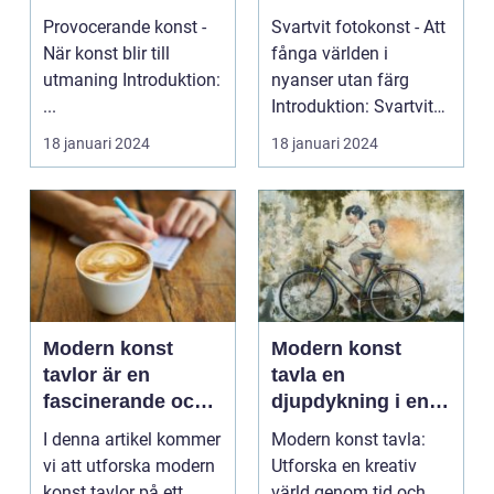
utmanande
uttrycksform
Provocerande konst -
Svartvit fotokonst - Att
formgivning
När konst blir till
fånga världen i
utmaning Introduktion:
nyanser utan färg
...
Introduktion: Svartvit
fotokonst har län...
18 januari 2024
18 januari 2024
Modern konst
Modern konst
tavlor är en
tavla en
fascinerande och
djupdykning i en
varierad form av
kreativ värld
I denna artikel kommer
Modern konst tavla:
konstuttryck som
vi att utforska modern
Utforska en kreativ
lockar till sig både
konst tavlor på ett
värld genom tid och