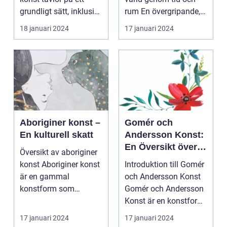
konstnärer och
grundligt sätt, inklusive
rum En övergripande,
konstälskare från
en överg...
grundlig översikt...
18 januari 2024
17 januari 2024
hela världen
Aboriginer konst –
Gomér och
En kulturell skatt
Andersson Konst:
En Översikt över
Översikt av aboriginer
Konstformen
konst Aboriginer konst
Introduktion till Gomér
är en gammal
och Andersson Konst
konstform som
Gomér och Andersson
härstammar från den
Konst är en konstform
indige...
som skapats a...
17 januari 2024
17 januari 2024