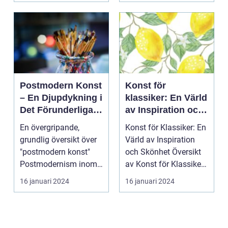
Postmodern Konst
Konst för
– En Djupdykning i
klassiker: En Värld
Det Förunderliga
av Inspiration och
Konstuttrycket
Skönhet
En övergripande,
Konst för Klassiker: En
grundlig översikt över
Värld av Inspiration
"postmodern konst"
och Skönhet Översikt
Postmodernism inom
av Konst för Klassiker
konsten är en
Konst fö...
16 januari 2024
16 januari 2024
konstnä...