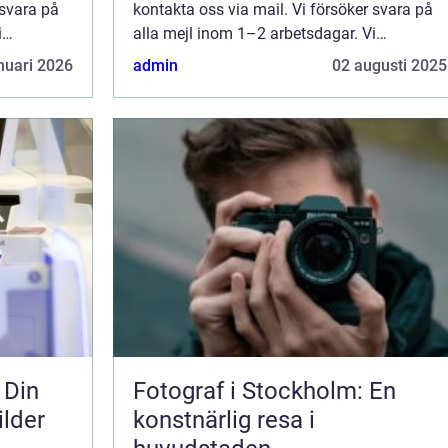
 svara på
kontakta oss via mail. Vi försöker svara på
i
alla mejl inom 1–2 arbetsdagar. Vi
änna
välkomnar kritik, beröm och allmänna
nuari 2026
admin
02 augusti 2025
sida.
kommentarer till innehållet på vår sida.
 Din
Fotograf i Stockholm: En
ilder
konstnärlig resa i