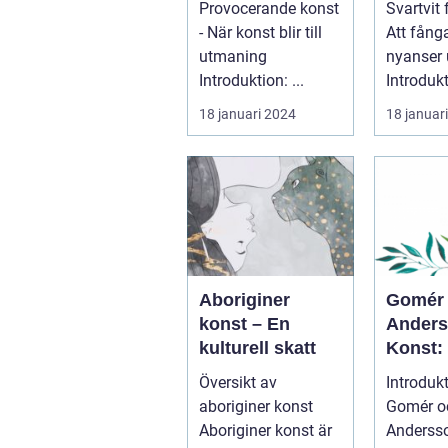
Provocerande konst
Svartvit 
formgivning
uttryc
- När konst blir till
Att fånga
utmaning
nyanser 
Introduktion: ...
Introdukt
Svartvit
18 januari 2024
18 januar
har län...
Aboriginer
Gomér
konst – En
Ander
kulturell skatt
Konst:
Översik
Översikt av
Introdukt
Konstf
aboriginer konst
Gomér o
Aboriginer konst är
Anderss