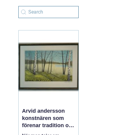
Arvid andersson
konstnären som
förenar tradition och
samtida uttryck