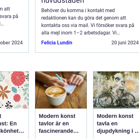
huvudstaden
m att
Behöver du komma i kontakt med
 svara på
redaktionen kan du göra det genom att
i
kontakta oss via mail. Vi försöker svara på
änna
alla mejl inom 1–2 arbetsdagar. Vi
sida.
välkomnar kritik, beröm och allmänna
tober 2024
Felicia Lundin
20 juni 2024
kommentarer till innehållet på vår sida.
t
Modern konst
Modern konst
nst: En
tavlor är en
tavla en
skönhet
fascinerande
djupdykning i e
ativ
och varierad
kreativ värld