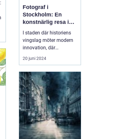
:
Fotograf i
Stockholm: En
h
konstnärlig resa i
huvudstaden
I staden där historiens
vingslag möter modern
innovation, där
drottningens slott
20 juni 2024
speglar sig i glittrande
strömvatten och där
skärgårdens skönhet
ringlar sig in i urbana
neondrömmar, där finner
vi en...
: