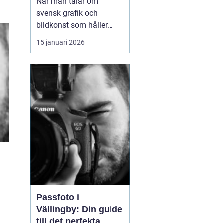
När man talar om
svensk grafik och
bildkonst som håller
både hantverk och
15 januari 2026
uttryck i fokus dyker
namnet
arvid andersson
ofta upp. Hans verk rör
sig mellan det
stillsamma och det
kraftfulla, med motiv
som både kä...
Passfoto i
Vällingby: Din guide
till det perfekta