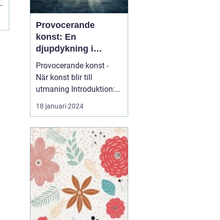
Provocerande
konst: En
djupdykning i
utmanande
Provocerande konst -
formgivning
När konst blir till
utmaning Introduktion:
Provocerande konst är
18 januari 2024
en...