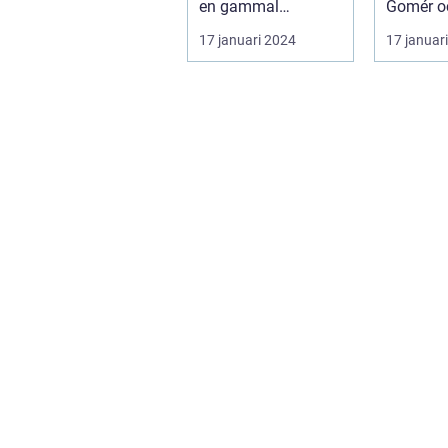
en gammal
Gomér o
konstform som
Andersso
17 januari 2024
17 januar
härstammar från
en kons
den indige...
skapats a