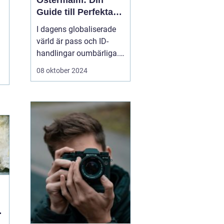
Östermalm: Din
Guide till Perfekta
ID-bilder
I dagens globaliserade
värld är pass och ID-
handlingar oumbärliga.
Oavsett om det är för
08 oktober 2024
resor, jobbansökningar
eller andra officiella
ändamål, är ett korrekt
passfoto en
nödvändighet. För ...
n