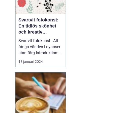
Svartvit fotokonst:
En tidlös skönhet
och kreativ
uttrycksform
Svartvit fotokonst - Att
fånga världen i nyanser
utan färg Introduktion:
Svartvit fotokonst har
18 januari 2024
länge fascinerat
människor med sin
tidlösa skönhet och
förmåga att förmedla
känslor och uttryck på
ett unikt sätt. I denna
artikel kommer vi att ge
en gr...