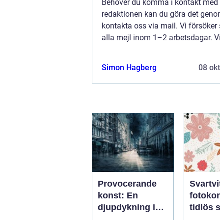
Behöver du komma i kontakt med
redaktionen kan du göra det geno
kontakta oss via mail. Vi försöker
alla mejl inom 1–2 arbetsdagar. V
välkomnar kritik, beröm och allm
kommentarer till innehållet på vår 
Simon Hagberg
08 ok
Provocerande
Svartvi
konst: En
fotoko
djupdykning i
tidlös 
utmanande
och kre