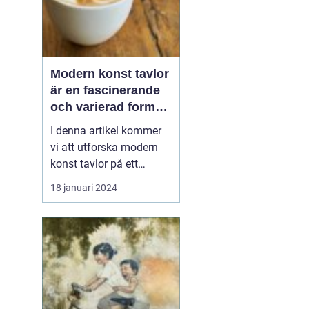
Modern konst tavlor
är en fascinerande
och varierad form
av konstuttryck som
I denna artikel kommer
lockar till sig både
vi att utforska modern
konstnärer och
konst tavlor på ett
konstälskare från
grundligt sätt, inklusive
18 januari 2024
hela världen
en övergripande översikt,
en presentation av olika
typer av modern konst
tavlor och deras
popularitet, kvantitativa
mätningar, skillnader
mellan olika konstve...