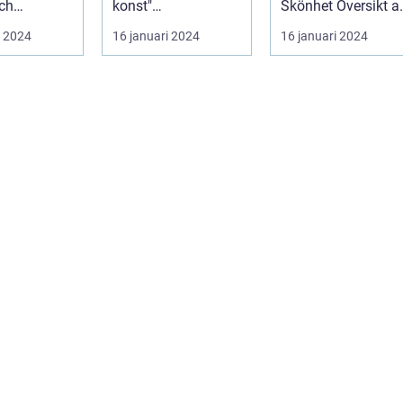
ch
konst"
Skönhet Översikt av
n Konst är
Postmodernism
Konst för Klassiker
i 2024
16 januari 2024
16 januari 2024
tform som
inom konsten är en
Konst fö...
...
konstnä...