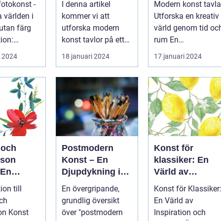
fotokonst -
I denna artikel
Modern konst tavla
ksform
form av
 världen i
kommer vi att
Utforska en kreativ
konstuttryck
utan färg
utforska modern
värld genom tid oc
som lockar till
ion:
konst tavlor på ett
rum En
sig både
 fotokonst
grundligt sätt,
övergripande,
i 2024
18 januari 2024
17 januari 2024
konstnärer och
inklusive en överg...
grundlig översikt...
konstälskare
från hela
världen
 och
Postmodern
Konst för
sson
Konst – En
klassiker: En
 En
Djupdykning i
Värld av
t över
Det
Inspiration och
ion till
En övergripande,
Konst för Klassiker
ormen
Förunderliga
Skönhet
ch
grundlig översikt
En Värld av
Konstuttrycket
on Konst
över "postmodern
Inspiration och