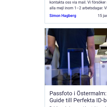
kontakta oss via mail. Vi försöker
alla mejl inom 1–2 arbetsdagar. V
välkomnar kritik, beröm och allm
Simon Hagberg
15 ja
kommentarer till innehållet på vår 
Passfoto i Östermalm:
Guide till Perfekta ID-b