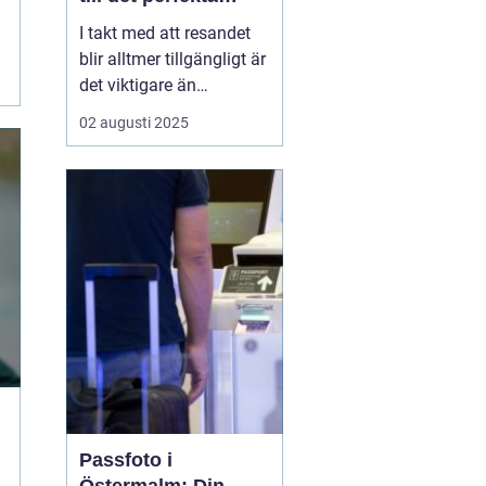
passfotot
I takt med att resandet
blir alltmer tillgängligt är
det viktigare än
någonsin att ha ett
02 augusti 2025
uppdaterat pass redo. En
avgörande del av
passansökningsprocess
en är att ha ett korrekt
passfoto. Om du
befinner dig i V&aum...
Passfoto i