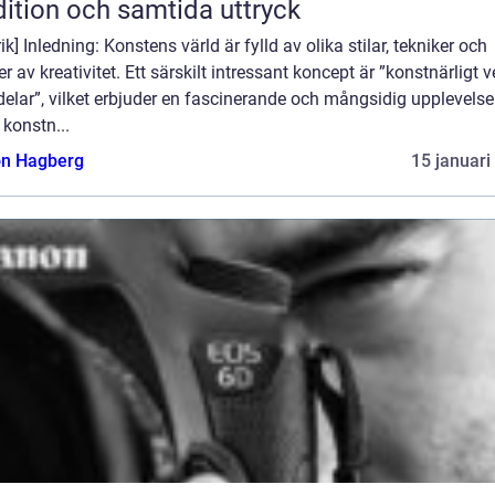
dition och samtida uttryck
ik] Inledning: Konstens värld är fylld av olika stilar, tekniker och
r av kreativitet. Ett särskilt intressant koncept är ”konstnärligt ve
delar”, vilket erbjuder en fascinerande och mångsidig upplevelse
konstn...
n Hagberg
15 januari