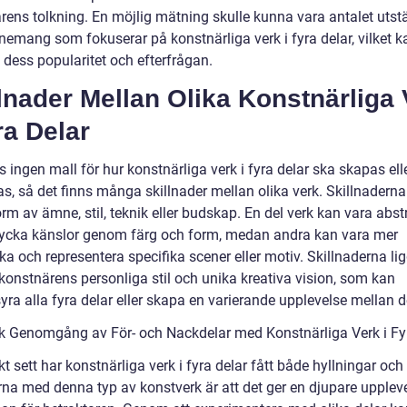
rens tolkning. En möjlig mätning skulle kunna vara antalet utstä
nemang som fokuserar på konstnärliga verk i fyra delar, vilket k
 dess popularitet och efterfrågan.
lnader Mellan Olika Konstnärliga 
ra Delar
s ingen mall för hur konstnärliga verk i fyra delar ska skapas ell
as, så det finns många skillnader mellan olika verk. Skillnadern
orm av ämne, stil, teknik eller budskap. En del verk kan vara abst
rycka känslor genom färg och form, medan andra kan vara mer
ska och representera specifika scener eller motiv. Skillnaderna li
 konstnärens personliga stil och unika kreativa vision, som kan
ra alla fyra delar eller skapa en varierande upplevelse mellan 
sk Genomgång av För- och Nackdelar med Konstnärliga Verk i Fy
kt sett har konstnärliga verk i fyra delar fått både hyllningar och k
rna med denna typ av konstverk är att det ger en djupare upplev