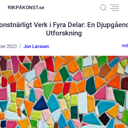
RIKPÅKONST.
se
onstnärligt Verk i Fyra Delar: En Djupgåen
Utforskning
red
ber 2023
Jon Larsson