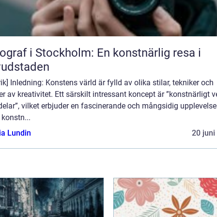
ograf i Stockholm: En konstnärlig resa i
vudstaden
ik] Inledning: Konstens värld är fylld av olika stilar, tekniker och
r av kreativitet. Ett särskilt intressant koncept är ”konstnärligt ve
delar”, vilket erbjuder en fascinerande och mångsidig upplevelse
konstn...
ia Lundin
20 juni