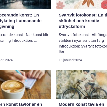
ocerande konst: En
Svartvit fotokonst: En t
dykning i utmanande
skönhet och kreativ
givning
uttrycksform
erande konst - När konst blir
Svartvit fotokonst - Att fång
till utmaning Introduktion: ...
världen i nyanser utan färg
Introduktion: Svartvit fotoko
län...
uari 2024
18 januari 2024
n konst tavlor är en
Modern konst tavla en