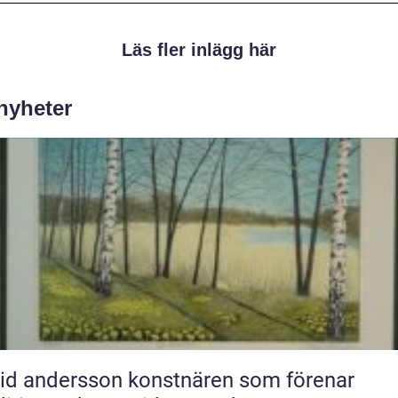
Läs fler inlägg här
 nyheter
ndersson konstnären som förenar