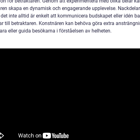
tion för betraktaren. Genom att experimentera med olika delar ka
ren skapa en dynamisk och engagerande upplevelse. Nackdela
 det inte alltid är enkelt att kommunicera budskapet eller idén 
ar till betraktaren. Konstnären kan behöva göra extra ansträngni
lara eller guida besökarna i förståelsen av helheten.