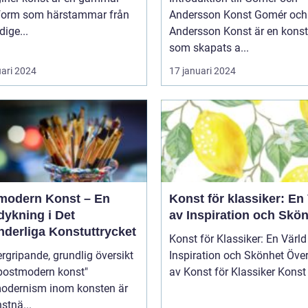
form som härstammar från
Andersson Konst Gomér och
dige...
Andersson Konst är en kons
som skapats a...
uari 2024
17 januari 2024
modern Konst – En
Konst för klassiker: En
dykning i Det
av Inspiration och Skö
nderliga Konstuttrycket
Konst för Klassiker: En Värld
rgripande, grundlig översikt
Inspiration och Skönhet Översikt
"postmodern konst"
av Konst för Klassik
odernism inom konsten är
stnä...