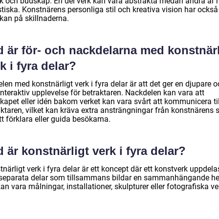
ik och budskap. En del verk kan vara abstrakta medan andra är 
stiska. Konstnärens personliga stil och kreativa vision har också
rkan på skillnaderna.
d är för- och nackdelarna med konstnärl
k i fyra delar?
len med konstnärligt verk i fyra delar är att det ger en djupare 
nteraktiv upplevelse för betraktaren. Nackdelen kan vara att
kapet eller idén bakom verket kan vara svårt att kommunicera til
aktaren, vilket kan kräva extra ansträngningar från konstnärens 
tt förklara eller guida besökarna.
 är konstnärligt verk i fyra delar?
närligt verk i fyra delar är ett koncept där ett konstverk uppdelas
 separata delar som tillsammans bildar en sammanhängande he
an vara målningar, installationer, skulpturer eller fotografiska ve