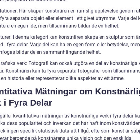
allationer: Här skapar konstnären en rumslig upplevelse genom at
fyra separata objekt eller element i ett givet utrymme. Varje del 
ntera en egen idé, men tillsammans bildar de en helhet.
pturer: I denna kategori kan konstnären skapa en skulptur som ä
 i fyra delar. Varje del kan ha en egen form eller betydelse, men
fogas bildar de en sammanhängande helhet.
rafiska verk: Fotografi kan också utgöra en del av konstnärliga v
lar. Konstnären kan ta fyra separata fotografier som tillsamman
 en historia eller representerar olika aspekter av ett ämne.
titativa Mätningar om Konstnärli
 i Fyra Delar
gäller kvantitativa mätningar av konstnärliga verk i fyra delar ka
ka dess popularitet och inverkan det har haft inom konstvärlden
ck ingen specifik statistisk data att tillgå, eftersom konst är subj
ierar beroende på konstnärens unika vision och den enskilda