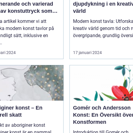
inerande och varierad
djupdykning i en kreati
 av konstuttryck som
värld
r till sig både
a artikel kommer vi att
Modern konst tavla: Utforsk
tnärer och konstälskare
ka modern konst tavlor på
kreativ värld genom tid och ru
hela världen
undligt sätt, inklusive en
övergripande, grundlig översik
..
uari 2024
17 januari 2024
iginer konst – En
Gomér och Andersson
rell skatt
Konst: En Översikt öve
Konstformen
kt av aboriginer konst
giner konst är en gammal
Introduktion till Gomér och