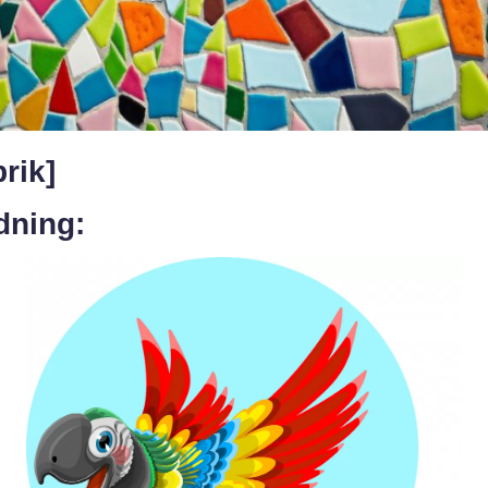
rik]
dning: