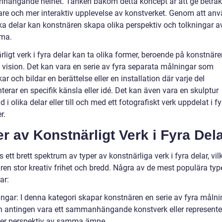
ängande helhet. Tanken bakom detta koncept är att ge betrak
are och mer interaktiv upplevelse av konstverket. Genom att an
ika delar kan konstnären skapa olika perspektiv och tolkningar a
ma.
ligt verk i fyra delar kan ta olika former, beroende på konstnär
a vision. Det kan vara en serie av fyra separata målningar som
r och bildar en berättelse eller en installation där varje del
terar en specifik känsla eller idé. Det kan även vara en skulptur
 i olika delar eller till och med ett fotografiskt verk uppdelat i fy
r.
r av Konstnärligt Verk i Fyra Del
s ett brett spektrum av typer av konstnärliga verk i fyra delar, vil
ren stor kreativ frihet och bredd. Några av de mest populära typ
ar:
ingar: I denna kategori skapar konstnären en serie av fyra målni
 antingen vara ett sammanhängande konstverk eller represente
ller perspektiv av samma ämne.