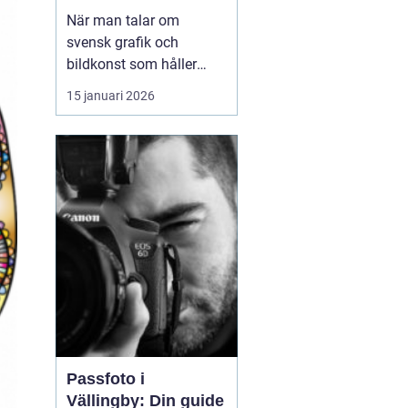
samtida uttryck
När man talar om
svensk grafik och
bildkonst som håller
både hantverk och
15 januari 2026
uttryck i fokus dyker
namnet
arvid andersson
ofta upp. Hans verk rör
sig mellan det
stillsamma och det
kraftfulla, med motiv
som både kä...
Passfoto i
Vällingby: Din guide