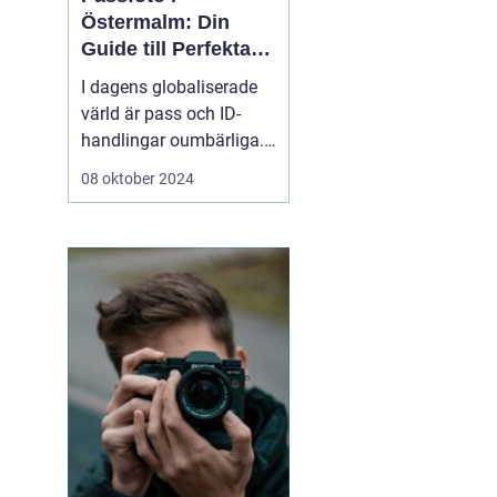
Östermalm: Din
Guide till Perfekta
ID-bilder
I dagens globaliserade
värld är pass och ID-
handlingar oumbärliga.
Oavsett om det är för
08 oktober 2024
resor, jobbansökningar
eller andra officiella
ändamål, är ett korrekt
passfoto en
nödvändighet. För ...