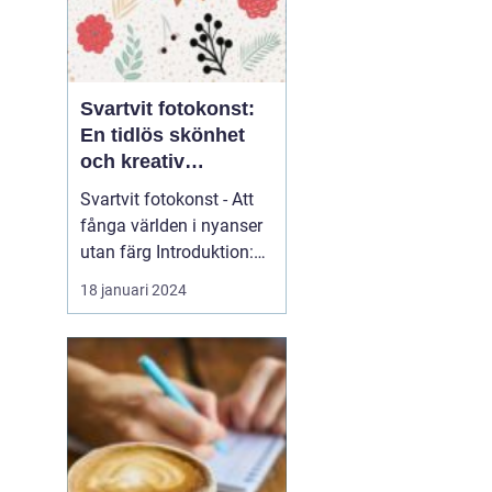
Svartvit fotokonst:
En tidlös skönhet
och kreativ
uttrycksform
Svartvit fotokonst - Att
fånga världen i nyanser
utan färg Introduktion:
Svartvit fotokonst har
18 januari 2024
länge fascinerat
människor med sin
tidlösa skönhet och
förmåga att förmedla
känslor och uttryck på
ett unikt sätt. I denna
artikel kommer vi att ge
en gr...