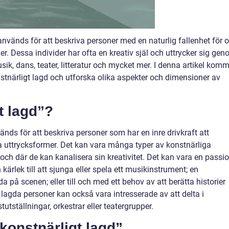
nvänds för att beskriva personer med en naturlig fallenhet för 
er. Dessa individer har ofta en kreativ själ och uttrycker sig ge
sik, dans, teater, litteratur och mycket mer. I denna artikel kom
onstnärligt lagd och utforska olika aspekter och dimensioner av
t lagd”?
nds för att beskriva personer som har en inre drivkraft att
a uttrycksformer. Det kan vara många typer av konstnärliga
 och där de kan kanalisera sin kreativitet. Det kan vara en passi
n kärlek till att sjunga eller spela ett musikinstrument; en
a på scenen; eller till och med ett behov av att berätta historier
t lagda personer kan också vara intresserade av att delta i
tutställningar, orkestrar eller teatergrupper.
konstnärligt lagd”