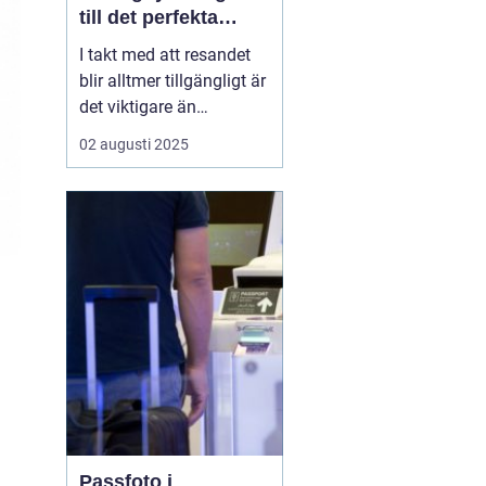
till det perfekta
passfotot
I takt med att resandet
blir alltmer tillgängligt är
det viktigare än
någonsin att ha ett
02 augusti 2025
uppdaterat pass redo. En
avgörande del av
passansökningsprocess
en är att ha ett korrekt
passfoto. Om du
befinner dig i V&aum...
Passfoto i