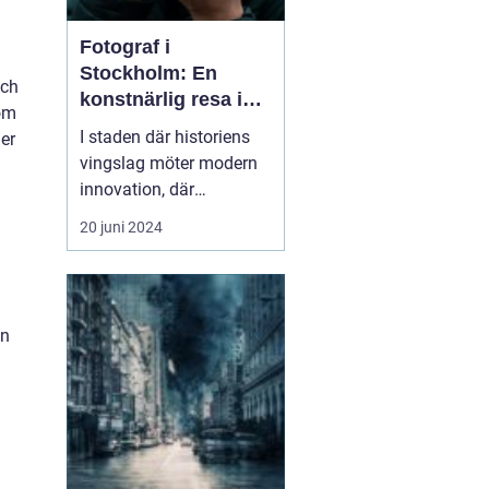
Fotograf i
Stockholm: En
och
konstnärlig resa i
nom
huvudstaden
I staden där historiens
mer
vingslag möter modern
innovation, där
drottningens slott
20 juni 2024
speglar sig i glittrande
strömvatten och där
skärgårdens skönhet
ringlar sig in i urbana
on
neondrömmar, där finner
vi en...