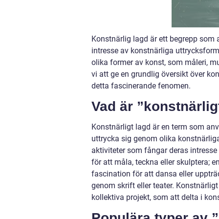
Konstnärlig lagd är ett begrepp som a
intresse av konstnärliga uttrycksform
olika former av konst, som måleri, mu
vi att ge en grundlig översikt över k
detta fascinerande fenomen.
Vad är ”konstnärlig
Konstnärligt lagd är en term som anvä
uttrycka sig genom olika konstnärlig
aktiviteter som fångar deras intresse
för att måla, teckna eller skulptera; e
fascination för att dansa eller uppträd
genom skrift eller teater. Konstnärlig
kollektiva projekt, som att delta i kons
Populära typer av ”