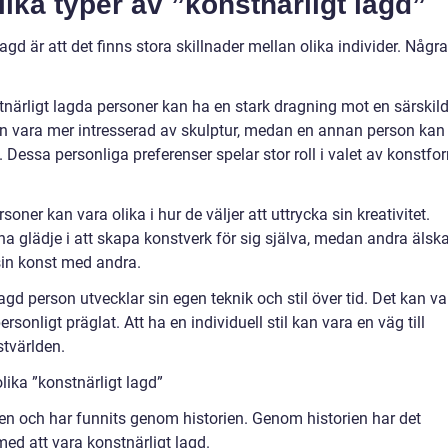
lika typer av ”konstnärligt lagd”
agd är att det finns stora skillnader mellan olika individer. Några
tnärligt lagda personer kan ha en stark dragning mot en särskil
on vara mer intresserad av skulptur, medan en annan person kan
 Dessa personliga preferenser spelar stor roll i valet av konstfo
soner kan vara olika i hur de väljer att uttrycka sin kreativitet.
na glädje i att skapa konstverk för sig själva, medan andra älsk
sin konst med andra.
lagd person utvecklar sin egen teknik och stil över tid. Det kan va
sonligt präglat. Att ha en individuell stil kan vara en väg till
tvärlden.
lika ”konstnärligt lagd”
men och har funnits genom historien. Genom historien har det
ed att vara konstnärligt lagd.