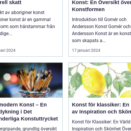
rell skatt
Konst: En Översikt öve
Konstformen
kt av aboriginer konst
giner konst är en gammal
Introduktion till Gomér och
form som härstammar från
Andersson Konst Gomér och
dige...
Andersson Konst är en kons
som skapats a...
uari 2024
17 januari 2024
modern Konst – En
Konst för klassiker: En
dykning i Det
av Inspiration och Skö
nderliga Konstuttrycket
Konst för Klassiker: En Värld
rgripande, grundlig översikt
Inspiration och Skönhet Översikt