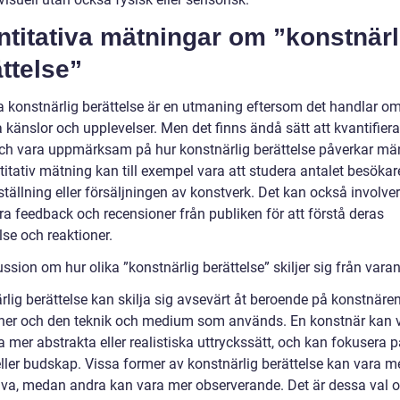
titativa mätningar om ”konstnärl
ttelse”
a konstnärlig berättelse är en utmaning eftersom det handlar om
 känslor och upplevelser. Men det finns ändå sätt att kvantifier
och vara uppmärksam på hur konstnärlig berättelse påverkar mä
itativ mätning kan till exempel vara att studera antalet besökar
tällning eller försäljningen av konstverk. Det kan också involver
ra feedback och recensioner från publiken för att förstå deras
se och reaktioner.
ssion om hur olika ”konstnärlig berättelse” skiljer sig från vara
rlig berättelse kan skilja sig avsevärt åt beroende på konstnäre
oner och den teknik och medium som används. En konstnär kan v
mer abstrakta eller realistiska uttryckssätt, och kan fokusera p
ller budskap. Vissa former av konstnärlig berättelse kan vara m
tiva, medan andra kan vara mer observerande. Det är dessa val 