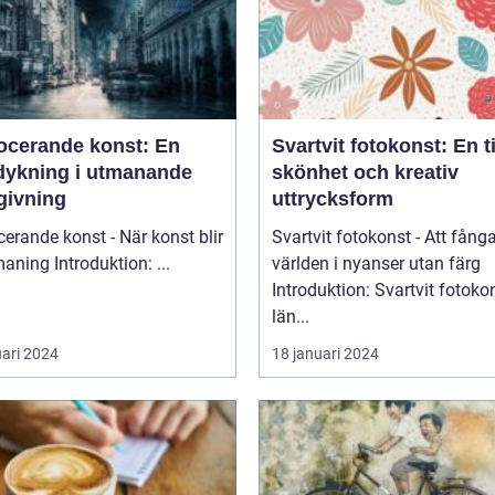
ocerande konst: En
Svartvit fotokonst: En t
dykning i utmanande
skönhet och kreativ
givning
uttrycksform
erande konst - När konst blir
Svartvit fotokonst - Att fång
till utmaning Introduktion: ...
världen i nyanser utan färg
Introduktion: Svartvit fotoko
län...
uari 2024
18 januari 2024