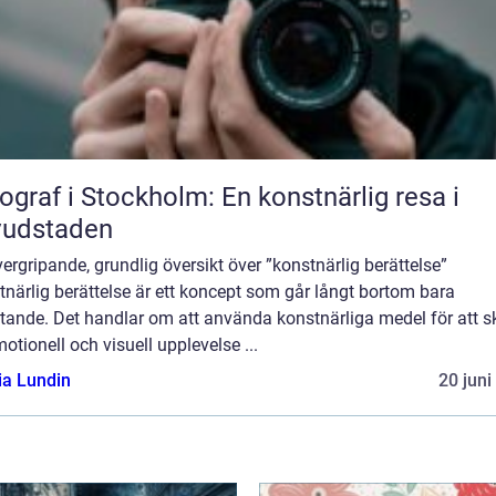
ograf i Stockholm: En konstnärlig resa i
vudstaden
ergripande, grundlig översikt över ”konstnärlig berättelse”
närlig berättelse är ett koncept som går långt bortom bara
ttande. Det handlar om att använda konstnärliga medel för att 
otionell och visuell upplevelse ...
ia Lundin
20 juni