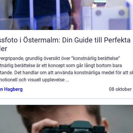
sfoto i Östermalm: Din Guide till Perfekta 
der
ergripande, grundlig översikt över ”konstnärlig berättelse”
närlig berättelse är ett koncept som går långt bortom bara
ttande. Det handlar om att använda konstnärliga medel för att 
otionell och visuell upplevelse ...
n Hagberg
08 oktober