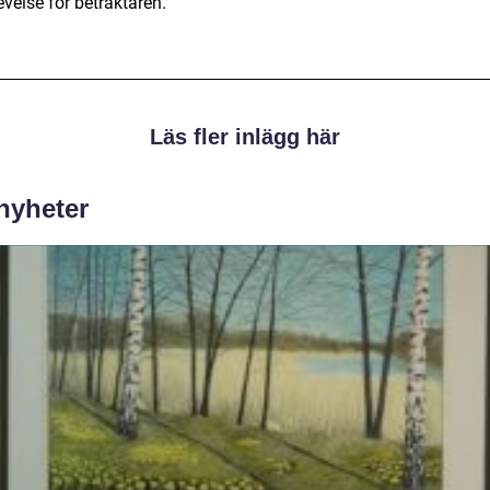
velse för betraktaren.
Läs fler inlägg här
 nyheter