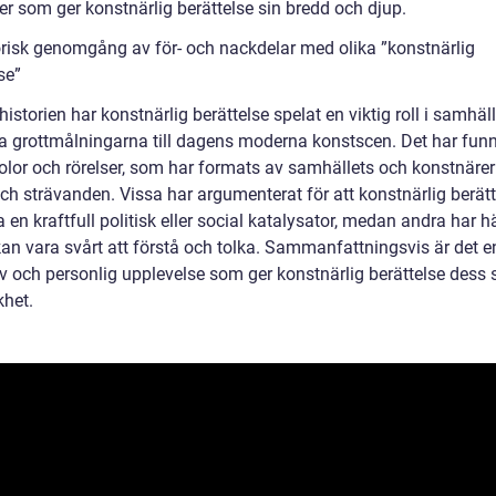
er som ger konstnärlig berättelse sin bredd och djup.
orisk genomgång av för- och nackdelar med olika ”konstnärlig
se”
storien har konstnärlig berättelse spelat en viktig roll i samhäll
ta grottmålningarna till dagens moderna konstscen. Det har funn
kolor och rörelser, som har formats av samhällets och konstnäre
ch strävanden. Vissa har argumenterat för att konstnärlig berätt
 en kraftfull politisk eller social katalysator, medan andra har 
kan vara svårt att förstå och tolka. Sammanfattningsvis är det e
iv och personlig upplevelse som ger konstnärlig berättelse dess 
khet.