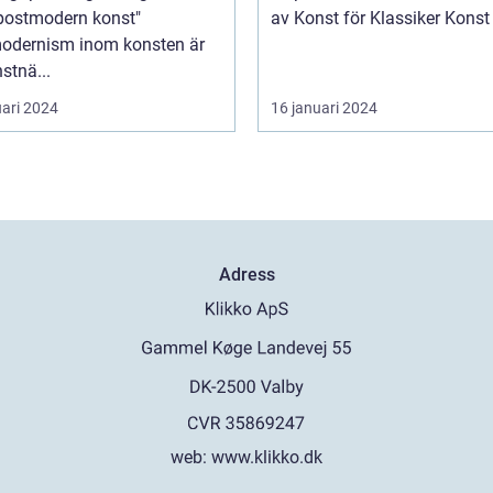
"postmodern konst"
av Konst för Klassik
odernism inom konsten är
stnä...
uari 2024
16 januari 2024
Adress
web:
www.klikko.dk