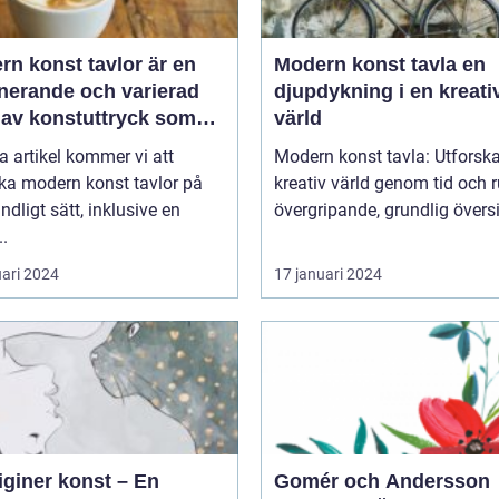
n konst tavlor är en
Modern konst tavla en
inerande och varierad
djupdykning i en kreati
 av konstuttryck som
värld
r till sig både
a artikel kommer vi att
Modern konst tavla: Utforsk
tnärer och konstälskare
ka modern konst tavlor på
kreativ värld genom tid och ru
hela världen
undligt sätt, inklusive en
övergripande, grundlig översik
..
uari 2024
17 januari 2024
iginer konst – En
Gomér och Andersson