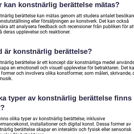
r kan konstnärlig berättelse mätas?
tnärlig berättelse kan mätas genom att studera antalet besökar
nstutställning eller försäljningen av konstverk. Det kan också
bära att analysera feedback och recensioner från publiken för at
å deras upplevelse och reaktioner.
 är konstnärlig berättelse?
tnärlig berättelse är ett koncept där konstnärliga medel används
kapa en emotionell och visuell upplevelse för betraktaren. Det k
a former och involvera olika konstformer, som måleri, skrivande,
musik.
ka typer av konstnärlig berättelse finns
t?
inns olika typer av konstnärlig berättelse, inklusive
ormancekonst, installationer och digital konst. Dessa former av
närlig berättelse skapar en interaktiv och fysisk eller sensorisk