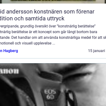
ndersson konstnären som förenar
dition och samtida uttryck
ergripande, grundlig översikt över ”konstnärlig berättelse”
närlig berättelse är ett koncept som går långt bortom bara
ttande. Det handlar om att använda konstnärliga medel för att 
otionell och visuell upplevelse ...
n Hagberg
15 januari