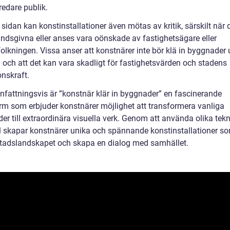
redare publik.
sidan kan konstinstallationer även mötas av kritik, särskilt när 
tåndsgivna eller anses vara oönskade av fastighetsägare eller
olkningen. Vissa anser att konstnärer inte bör klä in byggnader 
d och att det kan vara skadligt för fastighetsvärden och stadens
onskraft.
attningsvis är ”konstnär klär in byggnader” en fascinerande
rm som erbjuder konstnärer möjlighet att transformera vanliga
r till extraordinära visuella verk. Genom att använda olika tekn
l skapar konstnärer unika och spännande konstinstallationer s
stadslandskapet och skapa en dialog med samhället.