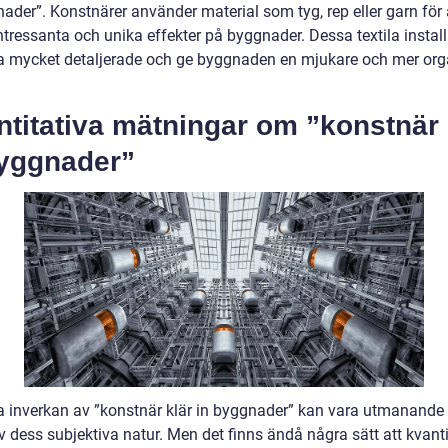
ader”. Konstnärer använder material som tyg, rep eller garn för 
tressanta och unika effekter på byggnader. Dessa textila install
a mycket detaljerade och ge byggnaden en mjukare och mer org
titativa mätningar om ”konstnär 
byggnader”
a inverkan av ”konstnär klär in byggnader” kan vara utmanande
 dess subjektiva natur. Men det finns ändå några sätt att kvanti