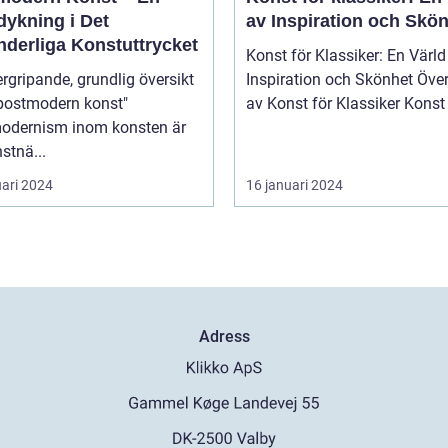
dykning i Det
av Inspiration och Skö
nderliga Konstuttrycket
Konst för Klassiker: En Värld
rgripande, grundlig översikt
Inspiration och Skönhet Översikt
"postmodern konst"
av Konst för Klassik
odernism inom konsten är
stnä...
uari 2024
16 januari 2024
Adress