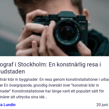
ograf i Stockholm: En konstnärlig resa i
vudstaden
när klär in byggnader: En resa genom konstinstallationer i urb
er En övergripande, grundlig översikt över ”konstnär klär in
ader” Konstinstallationer har länge varit ett populärt sätt för
närer att uttrycka sina idé...
ia Lundin
20 juni