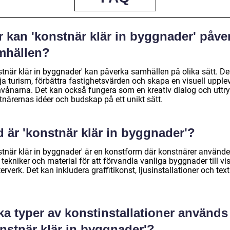
 kan 'konstnär klär in byggnader' påve
mhällen?
stnär klär in byggnader' kan påverka samhällen på olika sätt. De
ja turism, förbättra fastighetsvärden och skapa en visuell upple
invånarna. Det kan också fungera som en kreativ dialog och uttr
tnärernas idéer och budskap på ett unikt sätt.
 är 'konstnär klär in byggnader'?
stnär klär in byggnader' är en konstform där konstnärer använde
 tekniker och material för att förvandla vanliga byggnader till vi
rverk. Det kan inkludera graffitikonst, ljusinstallationer och text
ka typer av konstinstallationer används
nstnär klär in byggnader'?