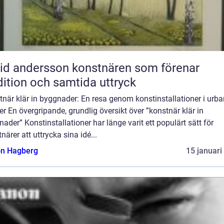
ndersson konstnären som förenar
dition och samtida uttryck
när klär in byggnader: En resa genom konstinstallationer i urb
er En övergripande, grundlig översikt över ”konstnär klär in
ader” Konstinstallationer har länge varit ett populärt sätt för
närer att uttrycka sina idé...
n Hagberg
15 januari