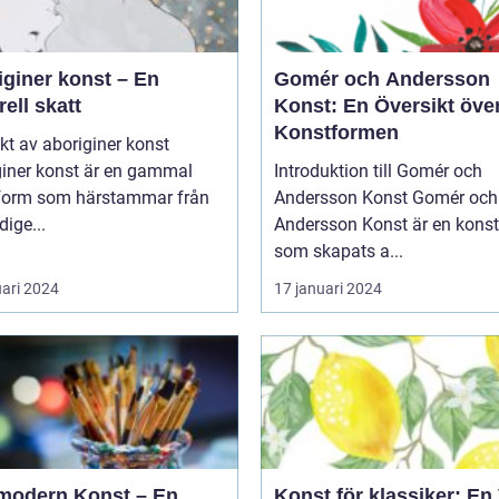
iginer konst – En
Gomér och Andersson
rell skatt
Konst: En Översikt öve
Konstformen
kt av aboriginer konst
giner konst är en gammal
Introduktion till Gomér och
form som härstammar från
Andersson Konst Gomér och
dige...
Andersson Konst är en kons
som skapats a...
uari 2024
17 januari 2024
modern Konst – En
Konst för klassiker: En