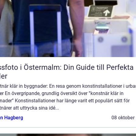
sfoto i Östermalm: Din Guide till Perfekta 
der
när klär in byggnader: En resa genom konstinstallationer i urb
er En övergripande, grundlig översikt över ”konstnär klär in
ader” Konstinstallationer har länge varit ett populärt sätt för
närer att uttrycka sina idé...
n Hagberg
08 oktober