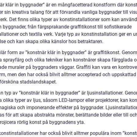
är klär in byggnader” är en mångfacetterad konstform där kons
 sin kreativa talang för att förvandla vanliga byggnader till vis
erk. Det finns olika typer av konstinstallationer som kan använd
in byggnader, från färgsprakande graffitikonst till sofistikerade
allationer och textila verk. Varje typ av konstinstallation ger en u
lse och kan skapa olika känslor hos betraktaren.
lär form av ”konstnär klär in byggnader” är graffitikonst. Genom
 sprayfärg och olika tekniker kan konstnärer skapa färgglada 
ade muraler på byggnaders väggar. Graffiti kan vara en kontrover
rm, men den har också blivit alltmer accepterad och uppskattad
t försköna stadslandskapet.
 typ av ”konstnär klär in byggnader” är ljusinstallationer. Geno
 olika typer av ljus, såsom LED-lampor eller projektorer, kan ko
agiska och imponerande effekter på byggnader. Ljusinstallatio
 för att skapa abstrakta mönster, berättande bilder eller till o
projicera rörlig konst på byggnadens yta.
konstinstallationer har också blivit alltmer populära inom ”konst