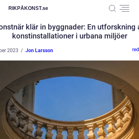
RIKPÅKONST.
se
onstnär klär in byggnader: En utforskning 
konstinstallationer i urbana miljöer
red
ber 2023
Jon Larsson