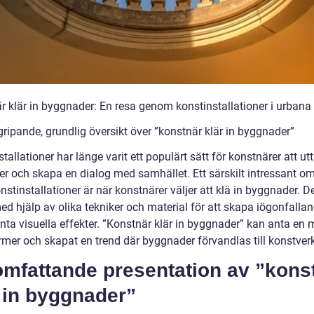
r klär in byggnader: En resa genom konstinstallationer i urbana 
ripande, grundlig översikt över ”konstnär klär in byggnader”
tallationer har länge varit ett populärt sätt för konstnärer att ut
éer och skapa en dialog med samhället. Ett särskilt intressant o
stinstallationer är när konstnärer väljer att klä in byggnader. D
ed hjälp av olika tekniker och material för att skapa iögonfalla
anta visuella effekter. ”Konstnär klär in byggnader” kan anta en
rmer och skapat en trend där byggnader förvandlas till konstverk 
omfattande presentation av ”kons
 in byggnader”