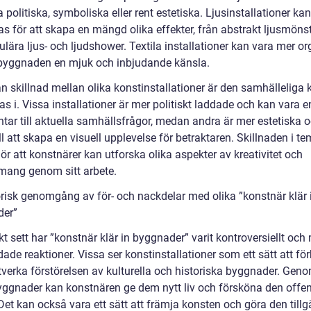
 politiska, symboliska eller rent estetiska. Ljusinstallationer kan
 för att skapa en mängd olika effekter, från abstrakt ljusmönste
lära ljus- och ljudshower. Textila installationer kan vara mer o
byggnaden en mjuk och inbjudande känsla.
n skillnad mellan olika konstinstallationer är den samhälleliga 
s i. Vissa installationer är mer politiskt laddade och kan vara e
ar till aktuella samhällsfrågor, medan andra är mer estetiska 
ill att skapa en visuell upplevelse för betraktaren. Skillnaden i 
ör att konstnärer kan utforska olika aspekter av kreativitet och
ang genom sitt arbete.
orisk genomgång av för- och nackdelar med olika ”konstnär klär 
der”
kt sett har ”konstnär klär in byggnader” varit kontroversiellt och
ade reaktioner. Vissa ser konstinstallationer som ett sätt att fö
verka förstörelsen av kulturella och historiska byggnader. Geno
byggnader kan konstnären ge dem nytt liv och försköna den offen
Det kan också vara ett sätt att främja konsten och göra den tillg