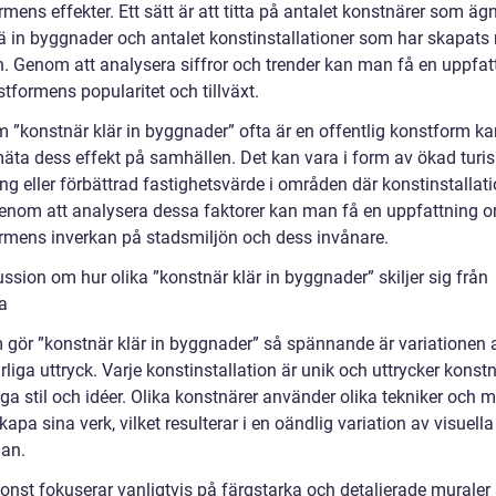
mens effekter. Ett sätt är att titta på antalet konstnärer som äg
klä in byggnader och antalet konstinstallationer som har skapats
en. Genom att analysera siffror och trender kan man få en uppfat
tformens popularitet och tillväxt.
m ”konstnär klär in byggnader” ofta är en offentlig konstform k
äta dess effekt på samhällen. Det kan vara i form av ökad turis
ng eller förbättrad fastighetsvärde i områden där konstinstallat
Genom att analysera dessa faktorer kan man få en uppfattning 
rmens inverkan på stadsmiljön och dess invånare.
ssion om hur olika ”konstnär klär in byggnader” skiljer sig från
a
 gör ”konstnär klär in byggnader” så spännande är variationen 
liga uttryck. Varje konstinstallation är unik och uttrycker konst
ga stil och idéer. Olika konstnärer använder olika tekniker och m
skapa sina verk, vilket resulterar i en oändlig variation av visuella
an.
ikonst fokuserar vanligtvis på färgstarka och detaljerade murale