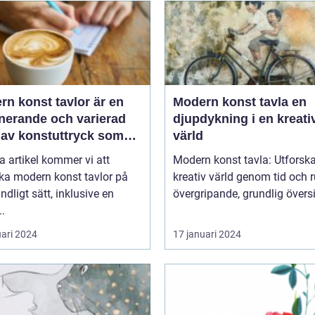
n konst tavlor är en
Modern konst tavla en
inerande och varierad
djupdykning i en kreati
 av konstuttryck som
värld
r till sig både
a artikel kommer vi att
Modern konst tavla: Utforsk
tnärer och konstälskare
ka modern konst tavlor på
kreativ värld genom tid och ru
hela världen
undligt sätt, inklusive en
övergripande, grundlig översik
..
uari 2024
17 januari 2024