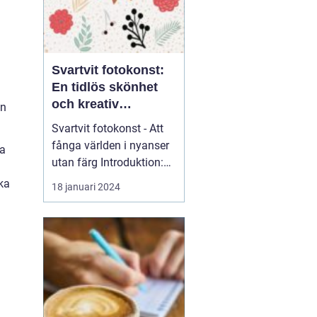
Svartvit fotokonst:
En tidlös skönhet
och kreativ
an
uttrycksform
Svartvit fotokonst - Att
fånga världen i nyanser
ra
utan färg Introduktion:
Svartvit fotokonst har
cka
18 januari 2024
länge fascinerat
människor med sin
tidlösa skönhet och
förmåga att förmedla
känslor och uttryck på
ett unikt sätt. I denna
artikel kommer vi att ge
en gr...