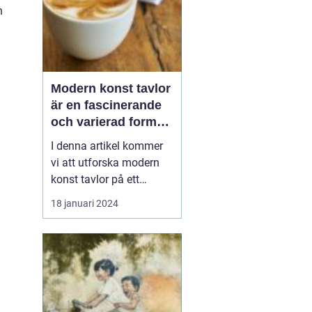
n
Modern konst tavlor
är en fascinerande
och varierad form
av konstuttryck som
I denna artikel kommer
lockar till sig både
vi att utforska modern
konstnärer och
konst tavlor på ett
konstälskare från
grundligt sätt, inklusive
18 januari 2024
hela världen
en övergripande översikt,
en presentation av olika
typer av modern konst
tavlor och deras
popularitet, kvantitativa
mätningar, skillnader