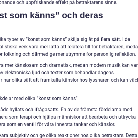
nande och uppfriskande effekt på betraktarens sinne.
nst som känns” och deras
lika typer av ”konst som känns” skilja sig åt på flera sätt. I de
listiska verk vara mer lätta att relatera till för betraktaren, med
r tolkning och därmed ge mer utrymme för personlig reflektion.
ara mer känslosam och dramatisk, medan modern musik kan va
v elektroniska ljud och texter som behandlar dagens
ar har olika sätt att framkalla känslor hos lyssnaren och kan vä
kdelar med olika ”konst som känns”
både hyllats och ifrågasatts. En av de främsta fördelarna med
gera som terapi och hjälpa människor att bearbeta och uttrycka
ra som en ventil för våra innersta tankar och känslor.
ra subjektiv och ge olika reaktioner hos olika betraktare. Detta