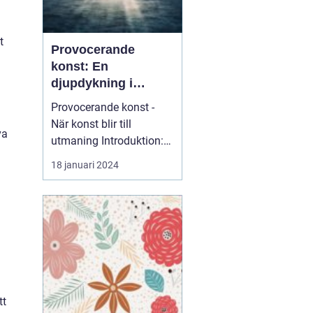
t
Provocerande
konst: En
djupdykning i
utmanande
Provocerande konst -
formgivning
När konst blir till
va
utmaning Introduktion:
Provocerande konst är
18 januari 2024
en...
tt