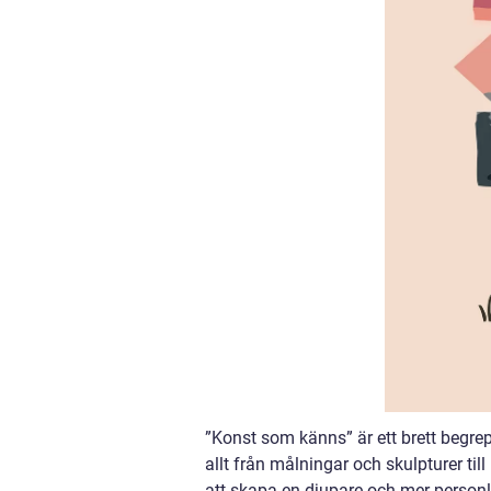
”Konst som känns” är ett brett begrep
allt från målningar och skulpturer til
att skapa en djupare och mer personli