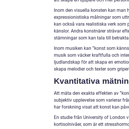
Inom den visuella konsten kan man hi
expressionistiska målningar som uttr
kan också vara realistiska verk som p
känslor. Andra konstnärer strävar ef
stämningar som kan tala till betrakta
Inom musiken kan ”konst som känns” t
musik som väcker kraftfulla och inte
ljudlandskap för att skapa en emotio
skapa melodier och texter som griper 
Kvantitativa mätni
Att mäta den exakta effekten av ”ko
subjektiv upplevelse som varierar från
har forskning visat att konst kan på
En studie från University of London 
kortisolnivåer, som är ett stresshor