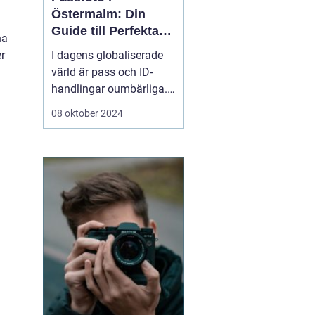
Östermalm: Din
Guide till Perfekta
na
ID-bilder
I dagens globaliserade
r
värld är pass och ID-
handlingar oumbärliga.
Oavsett om det är för
08 oktober 2024
resor, jobbansökningar
eller andra officiella
ändamål, är ett korrekt
passfoto en
nödvändighet. För ...