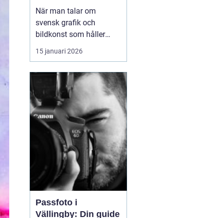
samtida uttryck
När man talar om
svensk grafik och
bildkonst som håller
både hantverk och
15 januari 2026
uttryck i fokus dyker
namnet
arvid andersson
ofta upp. Hans verk rör
sig mellan det
stillsamma och det
kraftfulla, med motiv
som både kä...
Passfoto i
Vällingby: Din guide