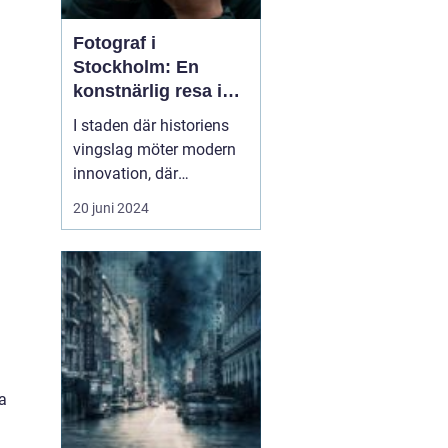
Fotograf i
Stockholm: En
konstnärlig resa i
huvudstaden
I staden där historiens
vingslag möter modern
innovation, där
drottningens slott
20 juni 2024
speglar sig i glittrande
strömvatten och där
skärgårdens skönhet
ringlar sig in i urbana
neondrömmar, där finner
vi en...
ra