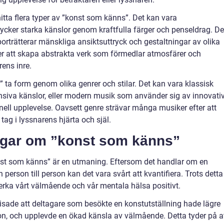
tta flera typer av ”konst som känns”. Det kan vara
ycker starka känslor genom kraftfulla färger och penseldrag. De
orträtterar mänskliga ansiktsuttryck och gestaltningar av olika
ter att skapa abstrakta verk som förmedlar atmosfärer och
rens inre.
a form genom olika genrer och stilar. Det kan vara klassisk
nsiva känslor, eller modern musik som använder sig av innovati
nell upplevelse. Oavsett genre strävar många musiker efter att
tag i lyssnarens hjärta och själ.
ngar om ”konst som känns”
nst som känns” är en utmaning. Eftersom det handlar om en
 person till person kan det vara svårt att kvantifiera. Trots detta
verka vårt välmående och vår mentala hälsa positivt.
visade att deltagare som besökte en konstutställning hade lägre
mon, och upplevde en ökad känsla av välmående. Detta tyder på a