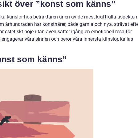
ikt över ”konst som känns”
a känslor hos betraktaren är en av de mest kraftfulla aspekter
m århundraden har konstnärer, både gamla och nya, strävat efte
r estetiskt nöje utan även sätter igång en emotionell resa för
 engagerar våra sinnen och berör våra innersta känslor, kallas
onst som känns”