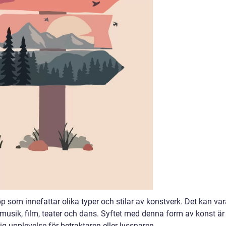
p som innefattar olika typer och stilar av konstverk. Det kan va
l musik, film, teater och dans. Syftet med denna form av konst är
g upplevelse för betraktaren eller lyssnaren.