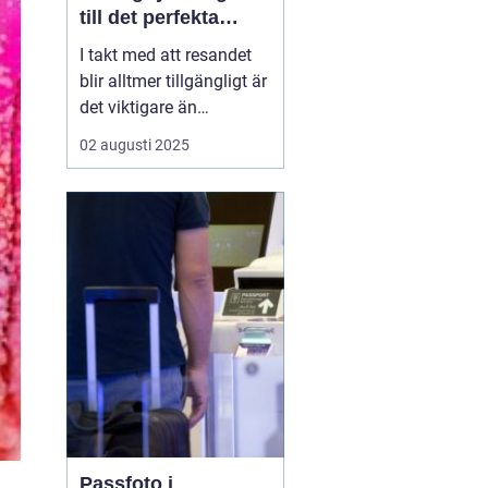
till det perfekta
passfotot
I takt med att resandet
blir alltmer tillgängligt är
det viktigare än
någonsin att ha ett
02 augusti 2025
uppdaterat pass redo. En
avgörande del av
passansökningsprocess
en är att ha ett korrekt
passfoto. Om du
befinner dig i V&aum...
Passfoto i