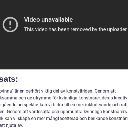
sats:
vinna” är en oerhört viktig del av konstvärlden. Genom att
samma och ge utrymme för kvinnliga konstnärer, deras kreativ
gående perspektiv, kan vi bidra till en mer inkluderande och rätt
en. Genom att värdesätta och uppmuntra kvinnliga konstnärers
rk kan vi skapa en mer mångfacetterad och berikande konstnärli
 att njuta av.