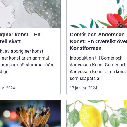
iginer konst – En
Gomér och Andersson
rell skatt
Konst: En Översikt öve
Konstformen
kt av aboriginer konst
giner konst är en gammal
Introduktion till Gomér och
form som härstammar från
Andersson Konst Gomér och
dige...
Andersson Konst är en kons
som skapats a...
uari 2024
17 januari 2024