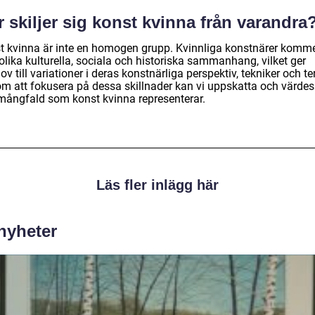
 skiljer sig konst kvinna från varandra
t kvinna är inte en homogen grupp. Kvinnliga konstnärer komm
olika kulturella, sociala och historiska sammanhang, vilket ger
v till variationer i deras konstnärliga perspektiv, tekniker och t
m att fokusera på dessa skillnader kan vi uppskatta och värdes
mångfald som konst kvinna representerar.
Läs fler inlägg här
 nyheter