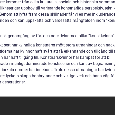
rer kommer från olika kulturella, sociala och historiska samma
ikheter ger upphov till varierande konstnärliga perspektiv, tekni
Genom att lyfta fram dessa skillnader får vi en mer inkluderande
rlden och kan uppskatta och värdesätta mångfalden inom ”kon
orisk genomgång av för- och nackdelar med olika ”konst kvinna”
skt sett har kvinnliga konstnärer mött stora utmaningar och nack
derna har kvinnor haft svårt att få erkännande och tillgång till 
har haft tillgång till. Konstnärskvinnor har kämpat för att bli
rade i manligt dominerade konstscener och känt av begränsnin
riarkala normer har inneburit. Trots dessa utmaningar har kvinn
rer lyckats skapa banbrytande och viktiga verk och bana väg fö
a generationer.