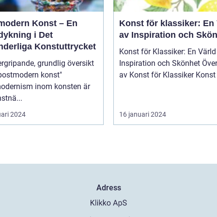
modern Konst – En
Konst för klassiker: En
dykning i Det
av Inspiration och Skö
nderliga Konstuttrycket
Konst för Klassiker: En Värld
rgripande, grundlig översikt
Inspiration och Skönhet Översikt
"postmodern konst"
av Konst för Klassik
odernism inom konsten är
stnä...
uari 2024
16 januari 2024
Adress