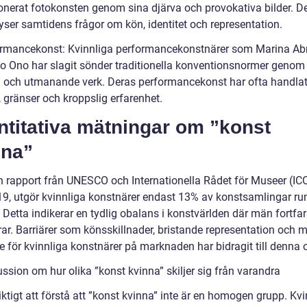
ionerat fotokonsten genom sina djärva och provokativa bilder. D
yser samtidens frågor om kön, identitet och representation.
ormancekonst: Kvinnliga performancekonstnärer som Marina A
o Ono har slagit sönder traditionella konventionsnormer genom
a och utmanande verk. Deras performancekonst har ofta handla
 gränser och kroppslig erfarenhet.
ntitativa mätningar om ”konst
nna”
en rapport från UNESCO och Internationella Rådet för Museer (I
19, utgör kvinnliga konstnärer endast 13% av konstsamlingar ru
 Detta indikerar en tydlig obalans i konstvärlden där män fortfa
ar. Barriärer som könsskillnader, bristande representation och 
 för kvinnliga konstnärer på marknaden har bidragit till denna 
ssion om hur olika ”konst kvinna” skiljer sig från varandra
iktigt att förstå att ”konst kvinna” inte är en homogen grupp. Kv