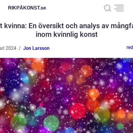
RIKPÅKONST.
se
t kvinna: En översikt och analys av mångf
inom kvinnlig konst
red
ari 2024
Jon Larsson