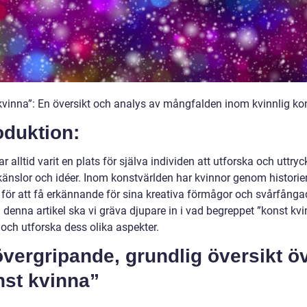
kvinna”: En översikt och analys av mångfalden inom kvinnlig ko
oduktion:
r alltid varit en plats för själva individen att utforska och uttry
 känslor och idéer. Inom konstvärlden har kvinnor genom historie
för att få erkännande för sina kreativa förmågor och svårfånga
I denna artikel ska vi gräva djupare in i vad begreppet ”konst kv
 och utforska dess olika aspekter.
vergripande, grundlig översikt ö
nst kvinna”