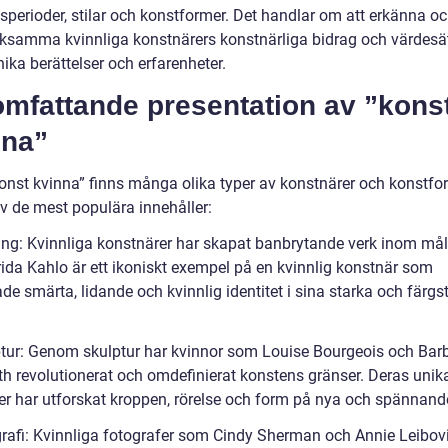
dsperioder, stilar och konstformer. Det handlar om att erkänna o
samma kvinnliga konstnärers konstnärliga bidrag och värdesä
ika berättelser och erfarenheter.
omfattande presentation av ”kons
nna”
onst kvinna” finns många olika typer av konstnärer och konstfo
v de mest populära innehåller:
ing: Kvinnliga konstnärer har skapat banbrytande verk inom må
rida Kahlo är ett ikoniskt exempel på en kvinnlig konstnär som
de smärta, lidande och kvinnlig identitet i sina starka och färgs
ptur: Genom skulptur har kvinnor som Louise Bourgeois och Bar
h revolutionerat och omdefinierat konstens gränser. Deras unik
er har utforskat kroppen, rörelse och form på nya och spännande
grafi: Kvinnliga fotografer som Cindy Sherman och Annie Leibovi