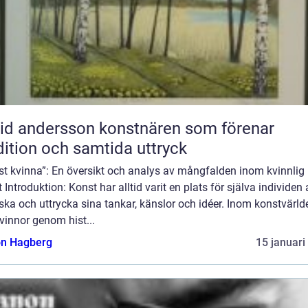
ndersson konstnären som förenar
dition och samtida uttryck
st kvinna”: En översikt och analys av mångfalden inom kvinnlig
 Introduktion: Konst har alltid varit en plats för själva individen 
ska och uttrycka sina tankar, känslor och idéer. Inom konstvärld
vinnor genom hist...
n Hagberg
15 januari