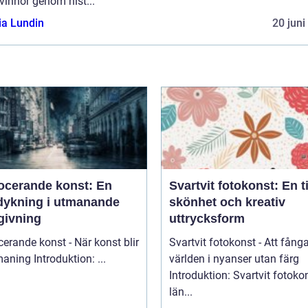
vinnor genom hist...
ia Lundin
20 juni
ocerande konst: En
Svartvit fotokonst: En t
dykning i utmanande
skönhet och kreativ
givning
uttrycksform
erande konst - När konst blir
Svartvit fotokonst - Att fång
till utmaning Introduktion: ...
världen i nyanser utan färg
Introduktion: Svartvit fotoko
län...