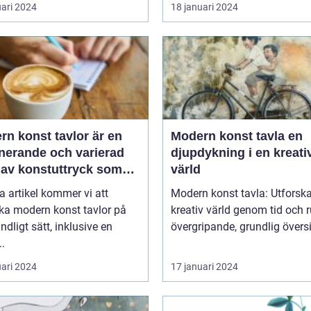
uari 2024
18 januari 2024
n konst tavlor är en
Modern konst tavla en
inerande och varierad
djupdykning i en kreati
 av konstuttryck som
värld
r till sig både
a artikel kommer vi att
Modern konst tavla: Utforsk
tnärer och konstälskare
ka modern konst tavlor på
kreativ värld genom tid och ru
hela världen
undligt sätt, inklusive en
övergripande, grundlig översik
..
uari 2024
17 januari 2024