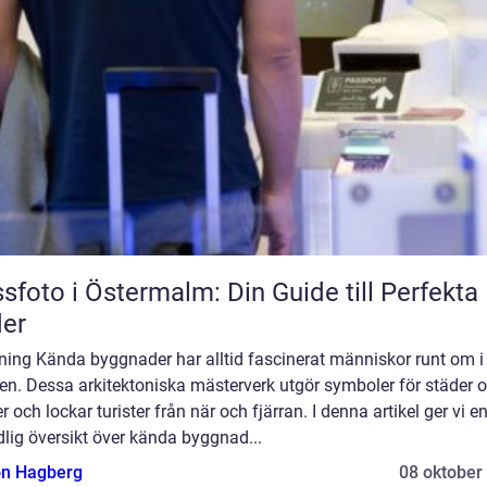
sfoto i Östermalm: Din Guide till Perfekta 
der
ning Kända byggnader har alltid fascinerat människor runt om i
en. Dessa arkitektoniska mästerverk utgör symboler för städer 
r och lockar turister från när och fjärran. I denna artikel ger vi e
lig översikt över kända byggnad...
n Hagberg
08 oktober