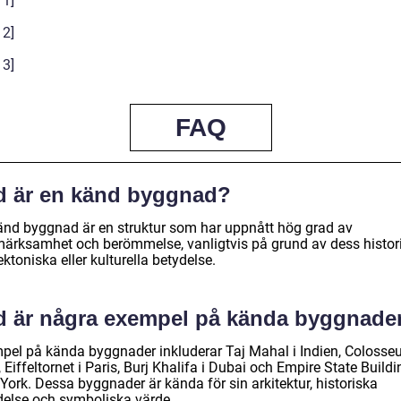
 1]
 2]
 3]
FAQ
d är en känd byggnad?
änd byggnad är en struktur som har uppnått hög grad av
ärksamhet och berömmelse, vanligtvis på grund av dess histor
ektoniska eller kulturella betydelse.
d är några exempel på kända byggnade
pel på kända byggnader inkluderar Taj Mahal i Indien, Colosse
Eiffeltornet i Paris, Burj Khalifa i Dubai och Empire State Buildi
York. Dessa byggnader är kända för sin arkitektur, historiska
delse och symboliska värde.