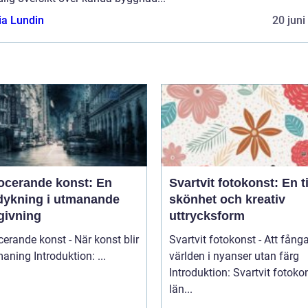
ia Lundin
20 juni
ocerande konst: En
Svartvit fotokonst: En t
dykning i utmanande
skönhet och kreativ
givning
uttrycksform
erande konst - När konst blir
Svartvit fotokonst - Att fång
till utmaning Introduktion: ...
världen i nyanser utan färg
Introduktion: Svartvit fotoko
län...