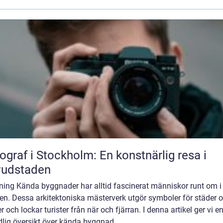
ograf i Stockholm: En konstnärlig resa i
vudstaden
ning Kända byggnader har alltid fascinerat människor runt om i
en. Dessa arkitektoniska mästerverk utgör symboler för städer 
r och lockar turister från när och fjärran. I denna artikel ger vi e
lig översikt över kända byggnad...