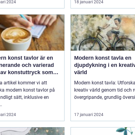
uari 2024
18 januari 2024
n konst tavlor är en
Modern konst tavla en
inerande och varierad
djupdykning i en kreati
 av konstuttryck som
värld
r till sig både
a artikel kommer vi att
Modern konst tavla: Utforsk
tnärer och konstälskare
ka modern konst tavlor på
kreativ värld genom tid och ru
hela världen
undligt sätt, inklusive en
övergripande, grundlig översik
..
uari 2024
17 januari 2024