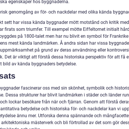
ska egenskaper hos byggnaderna.
orisk genomgång av för- och nackdelar med olika kända byggna
skt sett har vissa kända byggnader mött motstånd och kritik me
r firats som triumfer. Till exempel mötte Eiffeltornet initialt hård
 byggdes på 1800-talet men har nu blivit en symbol för Frankrike
dens mest kända landmärken. Å andra sidan har vissa byggnade
 uppmärksamhet på grund av deras användning eller kontroversi
. Det är viktigt att förstå dessa historiska perspektiv för att få 
t bild av kända byggnaders betydelse.
sats
yggnader fascinerar oss med sin skönhet, symbolik och histori
e. Dessa strukturer har blivit landmärken i städer och länder run
 och lockar besökare från när och fjärran. Genom att förstå dera
vantitativa betydelse och historiska för- och nackdelar kan vi up
etydelse ännu mer. Utforska denna spännande och mångfacette
 arkitektoniska mästerverk och bli förtrollad av det som gör des