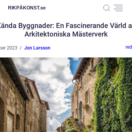
RIKPÅKONST.
se
ända Byggnader: En Fascinerande Värld 
Arkitektoniska Mästerverk
red
ber 2023
Jon Larsson