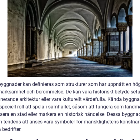
yggnader kan definieras som strukturer som har uppnått en hö
ärksamhet och berömmelse. De kan vara historiskt betydelseful
erande arkitektur eller vara kulturellt värdefulla. Kända byggna
speciell roll att spela i samhället, såsom att fungera som landm
sera en stad eller markera en historisk händelse. Dessa byggna
n tendens att anses vara symboler för mänsklighetens konstnär
 bedrifter.