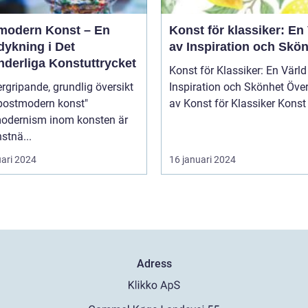
modern Konst – En
Konst för klassiker: En
dykning i Det
av Inspiration och Skö
nderliga Konstuttrycket
Konst för Klassiker: En Värld
rgripande, grundlig översikt
Inspiration och Skönhet Översikt
"postmodern konst"
av Konst för Klassik
odernism inom konsten är
stnä...
uari 2024
16 januari 2024
Adress