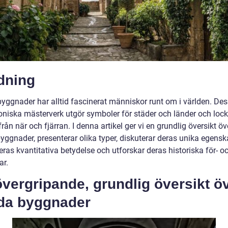
dning
yggnader har alltid fascinerat människor runt om i världen. De
toniska mästerverk utgör symboler för städer och länder och lock
 från när och fjärran. I denna artikel ger vi en grundlig översikt öv
yggnader, presenterar olika typer, diskuterar deras unika egensk
ras kvantitativa betydelse och utforskar deras historiska för- o
ar.
vergripande, grundlig översikt ö
da byggnader