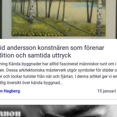
ndersson konstnären som förenar
dition och samtida uttryck
ning Kända byggnader har alltid fascinerat människor runt om i
en. Dessa arkitektoniska mästerverk utgör symboler för städer 
r och lockar turister från när och fjärran. I denna artikel ger vi e
lig översikt över kända byggnad...
n Hagberg
15 januari