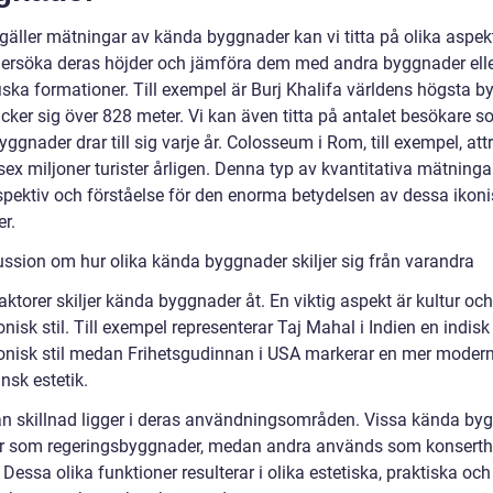
gäller mätningar av kända byggnader kan vi titta på olika aspekt
ersöka deras höjder och jämföra dem med andra byggnader ell
iska formationer. Till exempel är Burj Khalifa världens högsta 
äcker sig över 828 meter. Vi kan även titta på antalet besökare 
ggnader drar till sig varje år. Colosseum i Rom, till exempel, att
ex miljoner turister årligen. Denna typ av kvantitativa mätninga
spektiv och förståelse för den enorma betydelsen av dessa ikon
er.
ussion om hur olika kända byggnader skiljer sig från varandra
aktorer skiljer kända byggnader åt. En viktig aspekt är kultur och
onisk stil. Till exempel representerar Taj Mahal i Indien en indisk
tonisk stil medan Frihetsgudinnan i USA markerar en mer moder
nsk estetik.
n skillnad ligger i deras användningsområden. Vissa kända by
r som regeringsbyggnader, medan andra används som konserthu
Dessa olika funktioner resulterar i olika estetiska, praktiska och