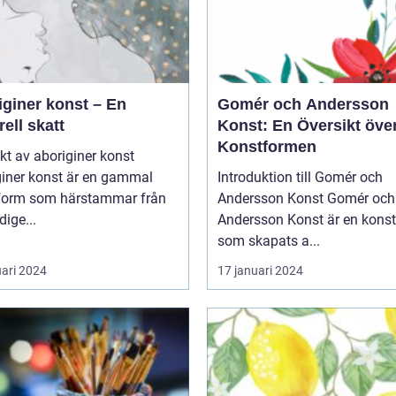
iginer konst – En
Gomér och Andersson
rell skatt
Konst: En Översikt öve
Konstformen
kt av aboriginer konst
giner konst är en gammal
Introduktion till Gomér och
form som härstammar från
Andersson Konst Gomér och
dige...
Andersson Konst är en kons
som skapats a...
uari 2024
17 januari 2024