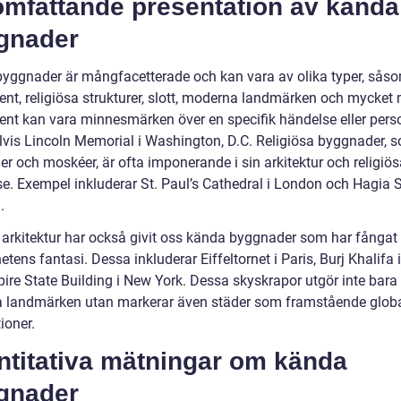
omfattande presentation av kända
gnader
yggnader är mångfacetterade och kan vara av olika typer, sås
t, religiösa strukturer, slott, moderna landmärken och mycket 
t kan vara minnesmärken över en specifik händelse eller pers
vis Lincoln Memorial i Washington, D.C. Religiösa byggnader, 
er och moskéer, är ofta imponerande i sin arkitektur och religiö
se. Exempel inkluderar St. Paul’s Cathedral i London och Hagia S
.
arkitektur har också givit oss kända byggnader som har fångat
tens fantasi. Dessa inkluderar Eiffeltornet i Paris, Burj Khalifa 
ire State Building i New York. Dessa skyskrapor utgör inte bara
a landmärken utan markerar även städer som framstående glob
ioner.
ntitativa mätningar om kända
gnader