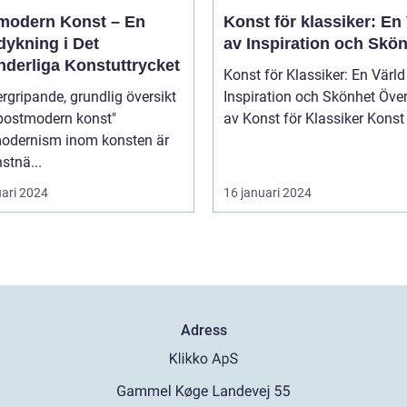
modern Konst – En
Konst för klassiker: En
dykning i Det
av Inspiration och Skö
nderliga Konstuttrycket
Konst för Klassiker: En Värld
rgripande, grundlig översikt
Inspiration och Skönhet Översikt
"postmodern konst"
av Konst för Klassik
odernism inom konsten är
stnä...
uari 2024
16 januari 2024
Adress