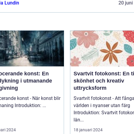
ia Lundin
20 juni
ocerande konst: En
Svartvit fotokonst: En t
dykning i utmanande
skönhet och kreativ
givning
uttrycksform
erande konst - När konst blir
Svartvit fotokonst - Att fång
till utmaning Introduktion: ...
världen i nyanser utan färg
Introduktion: Svartvit fotoko
län...
uari 2024
18 januari 2024