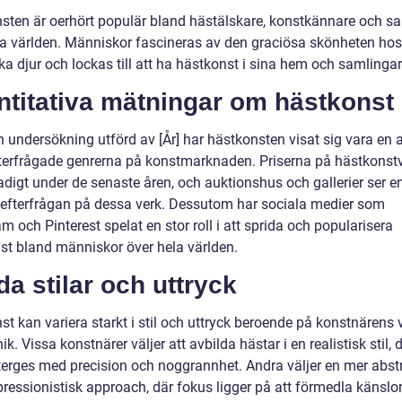
sten är oerhört populär bland hästälskare, konstkännare och s
la världen. Människor fascineras av den graciösa skönheten ho
a djur och lockas till att ha hästkonst i sina hem och samlingar
ntitativa mätningar om hästkonst
n undersökning utförd av [År] har hästkonsten visat sig vara en 
terfrågade genrerna på konstmarknaden. Priserna på hästkonstv
tadigt under de senaste åren, och auktionshus och gallerier ser e
efterfrågan på dessa verk. Dessutom har sociala medier som
m och Pinterest spelat en stor roll i att sprida och popularisera
st bland människor över hela världen.
da stilar och uttryck
t kan variera starkt i stil och uttryck beroende på konstnärens 
ik. Vissa konstnärer väljer att avbilda hästar i en realistisk stil, 
återges med precision och noggrannhet. Andra väljer en mer abst
pressionistisk approach, där fokus ligger på att förmedla känslo