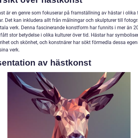
st är en genre som fokuserar på framställning av hästar i olika
ar. Det kan inkludera allt från målningar och skulpturer till fotogr
itala verk. Denna fascinerande konstform har funnits i mer än 2
fått stor betydelse i olika kulturer över tid. Hästar har symbolise
 frihet och skönhet, och konstnärer har sökt förmedla dessa ege
ina verk.
sentation av hästkonst