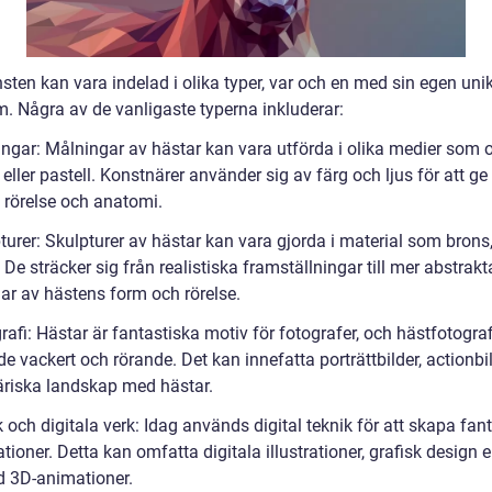
ten kan vara indelad i olika typer, var och en med sin egen unik
m. Några av de vanligaste typerna inkluderar:
ingar: Målningar av hästar kan vara utförda i olika medier som o
 eller pastell. Konstnärer använder sig av färg och ljus för att ge 
 rörelse och anatomi.
turer: Skulpturer av hästar kan vara gjorda i material som brons
ä. De sträcker sig från realistiska framställningar till mer abstrakt
gar av hästens form och rörelse.
rafi: Hästar är fantastiska motiv för fotografer, och hästfotogra
e vackert och rörande. Det kan innefatta porträttbilder, actionbil
riska landskap med hästar.
k och digitala verk: Idag används digital teknik för att skapa fan
tioner. Detta kan omfatta digitala illustrationer, grafisk design ell
 3D-animationer.