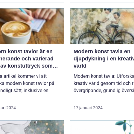
n konst tavlor är en
Modern konst tavla en
inerande och varierad
djupdykning i en kreati
 av konstuttryck som
värld
r till sig både
a artikel kommer vi att
Modern konst tavla: Utforsk
tnärer och konstälskare
ka modern konst tavlor på
kreativ värld genom tid och ru
hela världen
undligt sätt, inklusive en
övergripande, grundlig översik
..
uari 2024
17 januari 2024