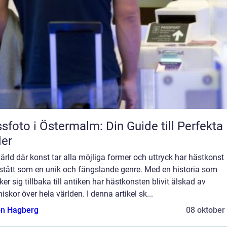
sfoto i Östermalm: Din Guide till Perfekta 
der
värld där konst tar alla möjliga former och uttryck har hästkonst
stått som en unik och fängslande genre. Med en historia som
ker sig tillbaka till antiken har hästkonsten blivit älskad av
skor över hela världen. I denna artikel sk...
n Hagberg
08 oktober