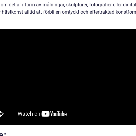
om det är i form av målningar, skulpturer, fotografier eller digital
hästkonst alltid att förbli en omtyckt och eftertraktad konstfor
a: