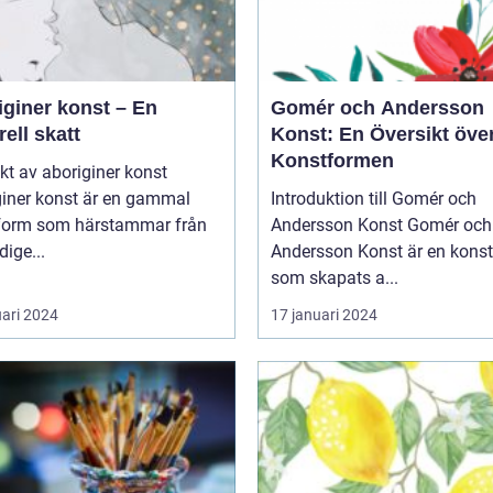
iginer konst – En
Gomér och Andersson
rell skatt
Konst: En Översikt öve
Konstformen
kt av aboriginer konst
giner konst är en gammal
Introduktion till Gomér och
form som härstammar från
Andersson Konst Gomér och
dige...
Andersson Konst är en kons
som skapats a...
uari 2024
17 januari 2024