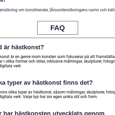
dersökning om konsttrender, [Årsundersökningens namn och käll
FAQ
d är hästkonst?
konst är en genre inom konsten som fokuserar på att framställa
r i olika former och stilar, inklusive målningar, skulpturer, fotogr
igitala verk.
ka typer av hästkonst finns det?
inns olika typer av hästkonst, såsom målningar, skulpturer, fotog
igitala verk. Varje typ har sin egen unika stil och form.
r har hästkonsten utvecklats genom