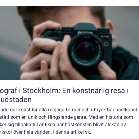
ograf i Stockholm: En konstnärlig resa i
vudstaden
värld där konst tar alla möjliga former och uttryck har hästkonst
stått som en unik och fängslande genre. Med en historia som
ker sig tillbaka till antiken har hästkonsten blivit älskad av
skor över hela världen. I denna artikel sk...