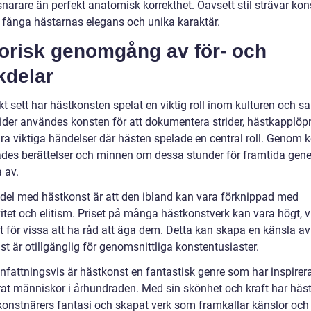
snarare än perfekt anatomisk korrekthet. Oavsett stil strävar kon
tt fånga hästarnas elegans och unika karaktär.
torisk genomgång av för- och
kdelar
kt sett har hästkonsten spelat en viktig roll inom kulturen och s
 tider användes konsten för att dokumentera strider, hästkapplöp
ra viktiga händelser där hästen spelade en central roll. Genom 
ades berättelser och minnen om dessa stunder för framtida gene
a av.
del med hästkonst är att den ibland kan vara förknippad med
itet och elitism. Priset på många hästkonstverk kan vara högt, vi
t för vissa att ha råd att äga dem. Detta kan skapa en känsla av
t är otillgänglig för genomsnittliga konstentusiaster.
attningsvis är hästkonst en fantastisk genre som har inspirer
rat människor i århundraden. Med sin skönhet och kraft har häs
konstnärers fantasi och skapat verk som framkallar känslor och 