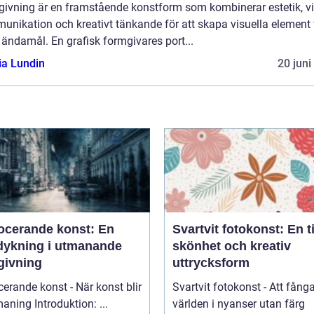
givning är en framstående konstform som kombinerar estetik, vi
nikation och kreativt tänkande för att skapa visuella element 
 ändamål. En grafisk formgivares port...
ia Lundin
20 juni
ocerande konst: En
Svartvit fotokonst: En t
dykning i utmanande
skönhet och kreativ
givning
uttrycksform
erande konst - När konst blir
Svartvit fotokonst - Att fång
till utmaning Introduktion: ...
världen i nyanser utan färg