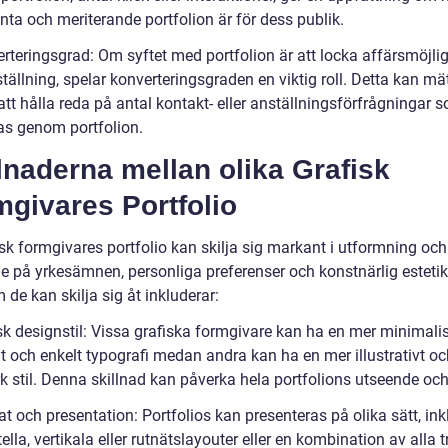
nta och meriterande portfolion är för dess publik.
erteringsgrad: Om syftet med portfolion är att locka affärsmöjli
ställning, spelar konverteringsgraden en viktig roll. Detta kan mä
tt hålla reda på antal kontakt- eller anställningsförfrågningar 
as genom portfolion.
lnaderna mellan olika Grafisk
givares Portfolio
sk formgivares portfolio kan skilja sig markant i utformning och 
e på yrkesämnen, personliga preferenser och konstnärlig esteti
 de kan skilja sig åt inkluderar:
sk designstil: Vissa grafiska formgivare kan ha en mer minimalist
t och enkelt typografi medan andra kan ha en mer illustrativt oc
k stil. Denna skillnad kan påverka hela portfolions utseende och
t och presentation: Portfolios kan presenteras på olika sätt, ink
ella, vertikala eller rutnätslayouter eller en kombination av alla t