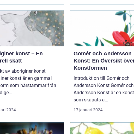
iginer konst – En
Gomér och Andersson
rell skatt
Konst: En Översikt öve
Konstformen
kt av aboriginer konst
giner konst är en gammal
Introduktion till Gomér och
form som härstammar från
Andersson Konst Gomér och
dige...
Andersson Konst är en kons
som skapats a...
uari 2024
17 januari 2024