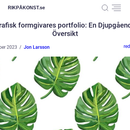
RIKPÅKONST.
se
rafisk formgivares portfolio: En Djupgåen
Översikt
red
ber 2023
Jon Larsson