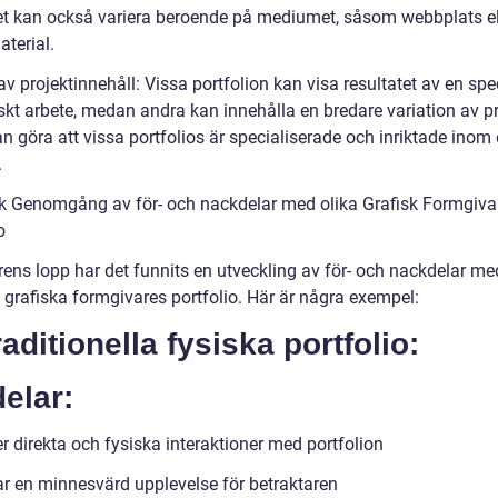
t kan också variera beroende på mediumet, såsom webbplats el
aterial.
av projektinnehåll: Vissa portfolion kan visa resultatet av en spec
skt arbete, medan andra kan innehålla en bredare variation av pr
n göra att vissa portfolios är specialiserade och inriktade inom e
.
sk Genomgång av för- och nackdelar med olika Grafisk Formgiva
o
rens lopp har det funnits en utveckling av för- och nackdelar me
 grafiska formgivares portfolio. Här är några exempel:
raditionella fysiska portfolio:
elar:
er direkta och fysiska interaktioner med portfolion
r en minnesvärd upplevelse för betraktaren