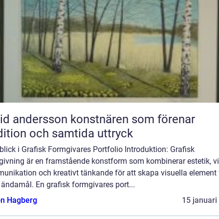
ndersson konstnären som förenar
dition och samtida uttryck
blick i Grafisk Formgivares Portfolio Introduktion: Grafisk
givning är en framstående konstform som kombinerar estetik, vi
nikation och kreativt tänkande för att skapa visuella element 
 ändamål. En grafisk formgivares port...
n Hagberg
15 januari