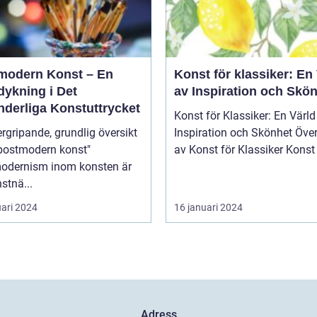
modern Konst – En
Konst för klassiker: En
dykning i Det
av Inspiration och Skö
nderliga Konstuttrycket
Konst för Klassiker: En Värld
rgripande, grundlig översikt
Inspiration och Skönhet Översikt
"postmodern konst"
av Konst för Klassik
odernism inom konsten är
stnä...
uari 2024
16 januari 2024
Adress