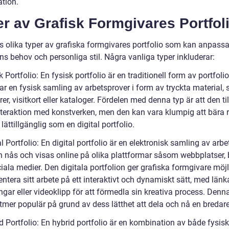
ation.
r av Grafisk Formgivares Portfol
ns olika typer av grafiska formgivares portfolio som kan anpassa
ns behov och personliga stil. Några vanliga typer inkluderar:
k Portfolio: En fysisk portfolio är en traditionell form av portfol
ar en fysisk samling av arbetsprover i form av tryckta material,
er, visitkort eller kataloger. Fördelen med denna typ är att den til
interaktion med konstverken, men den kan vara klumpig att bära 
a lättillgänglig som en digital portfolio.
al Portfolio: En digital portfolio är en elektronisk samling av arb
 nås och visas online på olika plattformar såsom webbplatser, 
ciala medier. Den digitala portfolion ger grafiska formgivare möj
entera sitt arbete på ett interaktivt och dynamiskt sätt, med länka
gar eller videoklipp för att förmedla sin kreativa process. Denn
lltmer populär på grund av dess lätthet att dela och nå en bredare
d Portfolio: En hybrid portfolio är en kombination av både fysis