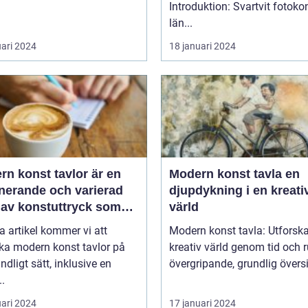
Introduktion: Svartvit fotoko
län...
uari 2024
18 januari 2024
n konst tavlor är en
Modern konst tavla en
inerande och varierad
djupdykning i en kreati
 av konstuttryck som
värld
r till sig både
a artikel kommer vi att
Modern konst tavla: Utforsk
tnärer och konstälskare
ka modern konst tavlor på
kreativ värld genom tid och ru
hela världen
undligt sätt, inklusive en
övergripande, grundlig översik
..
uari 2024
17 januari 2024