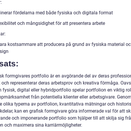
:
nerar fördelarna med både fysiska och digitala format
exibilitet och mångsidighet för att presentera arbete
ar:
ara kostsammare att producera på grund av fysiska material o
sign
sats:
isk formgivares portfolio är en avgörande del av deras professio
et och representerar deras arbetsprov och kreativa förmåga. Oav
n fysisk, digital eller hybridportfolio spelar portfolion en viktig roll
ppmärksamhet från potentiella klienter eller arbetsgivare. Genom
e olika typerna av portfolion, kvantitativa mätningar och historis
kdelar, kan en grafisk formgivare göra informerade val för att s
nde och imponerande portfolio som hjälper till att skilja sig fr
 och maximera sina karriärmöjligheter.