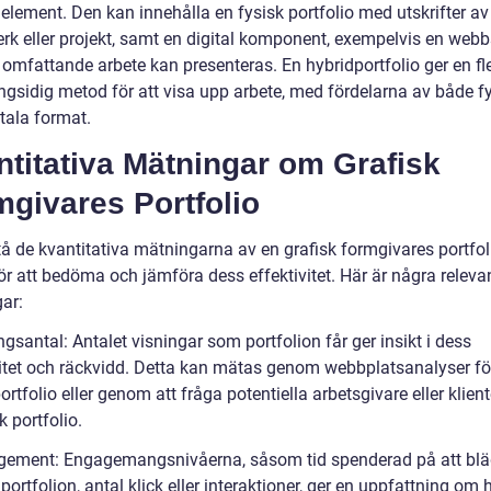
 element. Den kan innehålla en fysisk portfolio med utskrifter av
erk eller projekt, samt en digital komponent, exempelvis en webb
 omfattande arbete kan presenteras. En hybridportfolio ger en fl
gsidig metod för att visa upp arbete, med fördelarna av både f
tala format.
titativa Mätningar om Grafisk
givares Portfolio
tå de kvantitativa mätningarna av en grafisk formgivares portfol
för att bedöma och jämföra dess effektivitet. Här är några releva
ar:
ngsantal: Antalet visningar som portfolion får ger insikt i dess
itet och räckvidd. Detta kan mätas genom webbplatsanalyser fö
portfolio eller genom att fråga potentiella arbetsgivare eller klient
k portfolio.
gement: Engagemangsnivåerna, såsom tid spenderad på att bl
ortfolion, antal klick eller interaktioner, ger en uppfattning om 