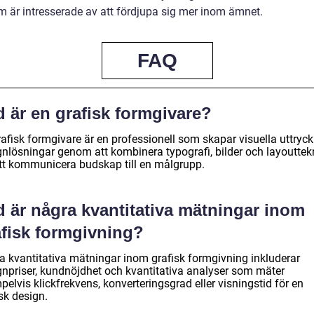
 är intresserade av att fördjupa sig mer inom ämnet.
FAQ
 är en grafisk formgivare?
rafisk formgivare är en professionell som skapar visuella uttryc
gnlösningar genom att kombinera typografi, bilder och layouttek
att kommunicera budskap till en målgrupp.
d är några kvantitativa mätningar inom
afisk formgivning?
a kvantitativa mätningar inom grafisk formgivning inkluderar
gnpriser, kundnöjdhet och kvantitativa analyser som mäter
elvis klickfrekvens, konverteringsgrad eller visningstid för en
sk design.