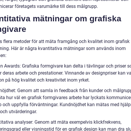
cerar företagets varumärke till dess målgrupp.
titativa mätningar om grafiska
mgivare
ns flera metoder för att mäta framgång och kvalitet inom grafisk
ning. Här är några kvantitativa mätningar som används inom
en:
gn Awards: Grafiska formgivare kan delta i tävlingar och priser 
r deras arbete och prestationer. Vinnande av designpriser kan v
on på hög kvalitet och kreativitet inom yrket.
nöjdhet: Genom att samla in feedback från kunder och målgrup
a hur väl en grafisk formgivares arbete har lyckats kommunice
 och uppfylla förväntningar. Kundnöjdhet kan mätas med hjälp
 och utvärderingar.
titativa analyser: Genom att mäta exempelvis klickfrekvens,
ringsgrad eller visningstid för en grafisk design kan man dra sl