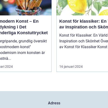
modern Konst – En
Konst för klassiker: En
dykning i Det
av Inspiration och Skö
nderliga Konstuttrycket
Konst för Klassiker: En Värld
rgripande, grundlig översikt
Inspiration och Skönhet Översikt
"postmodern konst"
av Konst för Klassik
odernism inom konsten är
stnä...
uari 2024
16 januari 2024
Adress