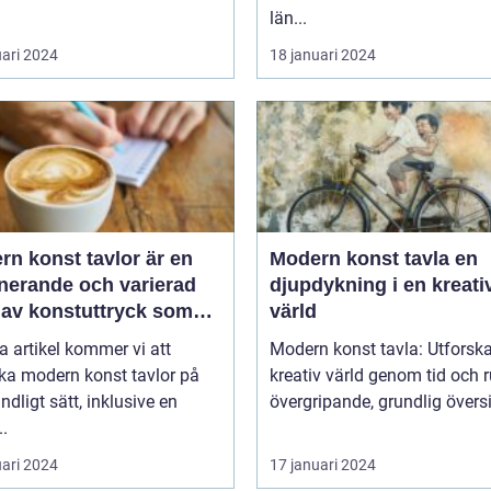
län...
uari 2024
18 januari 2024
n konst tavlor är en
Modern konst tavla en
inerande och varierad
djupdykning i en kreati
 av konstuttryck som
värld
r till sig både
a artikel kommer vi att
Modern konst tavla: Utforsk
tnärer och konstälskare
ka modern konst tavlor på
kreativ värld genom tid och ru
hela världen
undligt sätt, inklusive en
övergripande, grundlig översik
..
uari 2024
17 januari 2024