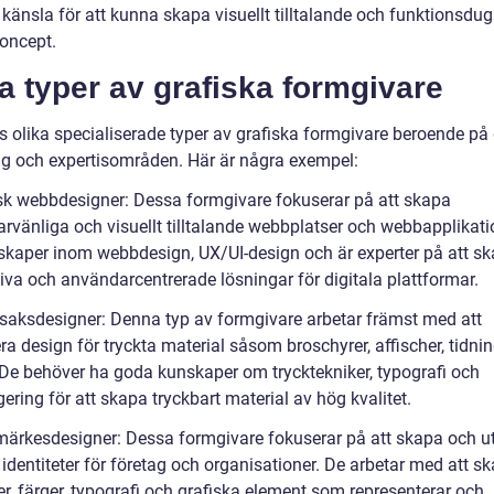
 känsla för att kunna skapa visuellt tilltalande och funktionsdug
oncept.
a typer av grafiska formgivare
ns olika specialiserade typer av grafiska formgivare beroende på
ing och expertisområden. Här är några exempel:
isk webbdesigner: Dessa formgivare fokuserar på att skapa
rvänliga och visuellt tilltalande webbplatser och webbapplikati
skaper inom webbdesign, UX/UI-design och är experter på att s
iva och användarcentrerade lösningar för digitala plattformar.
ksaksdesigner: Denna typ av formgivare arbetar främst med att
a design för tryckta material såsom broschyrer, affischer, tidni
 De behöver ha goda kunskaper om trycktekniker, typografi och
gering för att skapa tryckbart material av hög kvalitet.
märkesdesigner: Dessa formgivare fokuserar på att skapa och u
 identiteter för företag och organisationer. De arbetar med att s
r, färger, typografi och grafiska element som representerar och