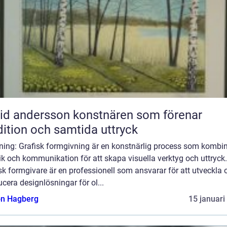
ndersson konstnären som förenar
dition och samtida uttryck
dning: Grafisk formgivning är en konstnärlig process som kombi
ik och kommunikation för att skapa visuella verktyg och uttryck
sk formgivare är en professionell som ansvarar för att utveckla 
cera designlösningar för ol...
n Hagberg
15 januari