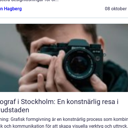
n Hagberg
08 oktober
ograf i Stockholm: En konstnärlig resa i
vudstaden
dning: Grafisk formgivning är en konstnärlig process som kombi
ik och kommunikation för att skapa visuella verktyg och uttryck