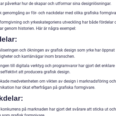
gar påverkar hur de skapar och utformar sina designlösningar.
sk genomgång av för- och nackdelar med olika grafiska formgiva
 formgivning och yrkeskategoriens utveckling har både fördelar 
ar genom historien. Här är några exempel:
elar:
taliseringen och ökningen av grafisk design som yrke har öppnat
jligheter och karriärvägar inom branschen.
ången till digitala verktyg och programvaror har gjort det enklar
effektivt att producera grafisk design.
ökade medvetenheten om vikten av design i marknadsföring och
kation har ökat efterfrågan på grafiska formgivare.
kdelar:
 konkurrens på marknaden har gjort det svårare att sticka ut och
 som grafisk formgivare.