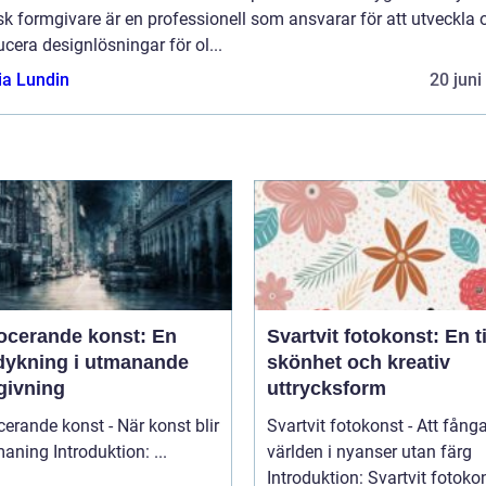
sk formgivare är en professionell som ansvarar för att utveckla 
cera designlösningar för ol...
ia Lundin
20 juni
ocerande konst: En
Svartvit fotokonst: En t
dykning i utmanande
skönhet och kreativ
givning
uttrycksform
erande konst - När konst blir
Svartvit fotokonst - Att fång
till utmaning Introduktion: ...
världen i nyanser utan färg
Introduktion: Svartvit fotoko