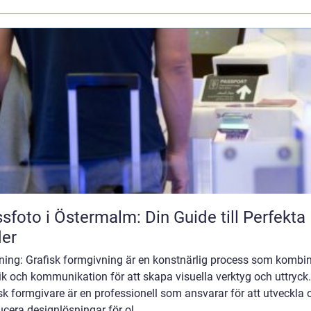
sfoto i Östermalm: Din Guide till Perfekta 
der
dning: Grafisk formgivning är en konstnärlig process som kombi
ik och kommunikation för att skapa visuella verktyg och uttryck
sk formgivare är en professionell som ansvarar för att utveckla 
cera designlösningar för ol...