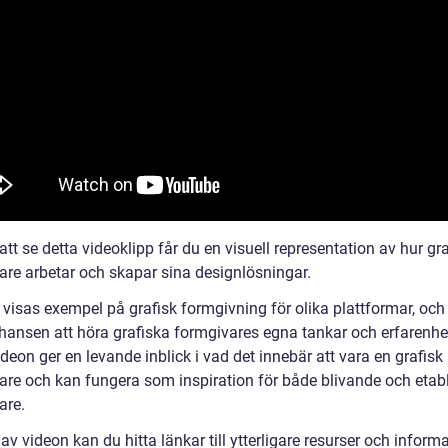
t se detta videoklipp får du en visuell representation av hur gr
are arbetar och skapar sina designlösningar.
t visas exempel på grafisk formgivning för olika plattformar, och
hansen att höra grafiska formgivares egna tankar och erfarenhe
ideon ger en levande inblick i vad det innebär att vara en grafisk
are och kan fungera som inspiration för både blivande och etab
are.
 av videon kan du hitta länkar till ytterligare resurser och informa