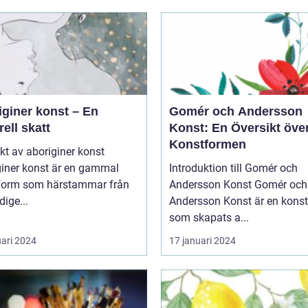
iginer konst – En
Gomér och Andersson
rell skatt
Konst: En Översikt öve
Konstformen
kt av aboriginer konst
giner konst är en gammal
Introduktion till Gomér och
form som härstammar från
Andersson Konst Gomér och
dige...
Andersson Konst är en kons
som skapats a...
uari 2024
17 januari 2024