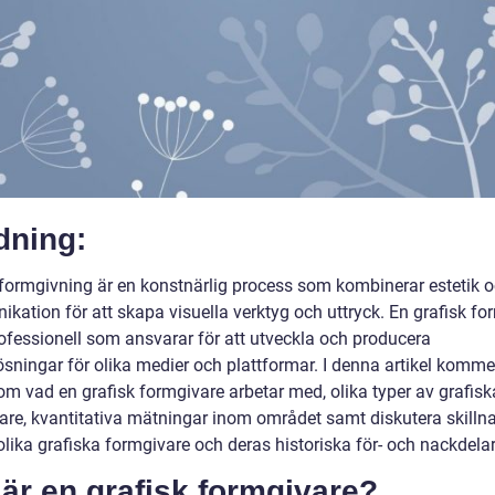
dning:
 formgivning är en konstnärlig process som kombinerar estetik 
kation för att skapa visuella verktyg och uttryck. En grafisk fo
rofessionell som ansvarar för att utveckla och producera
sningar för olika medier och plattformar. I denna artikel kommer
om vad en grafisk formgivare arbetar med, olika typer av grafisk
are, kvantitativa mätningar inom området samt diskutera skilln
lika grafiska formgivare och deras historiska för- och nackdelar
är en grafisk formgivare?