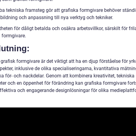
ba tekniska framsteg gör att grafiska formgivare behöver ständ
bildning och anpassning till nya verktyg och tekniker.
theten för dåligt betalda och osäkra arbetsvillkor, särskilt för fr
a formgivare.
utning:
rafisk formgivare är det viktigt att ha en djup förståelse för yrk
pekter, inklusive de olika specialiseringarna, kvantitativa mätni
ka för- och nackdelar. Genom att kombinera kreativitet, tekniska
ter och en öppenhet för förändring kan grafiska formgivare forts
ffektiva och engagerande designlösningar för olika medieplattf