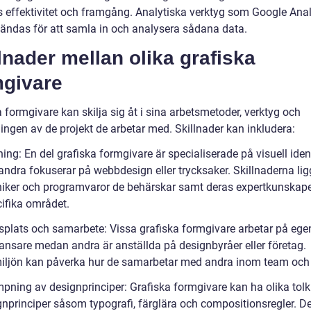
 effektivitet och framgång. Analytiska verktyg som Google Anal
ändas för att samla in och analysera sådana data.
lnader mellan olika grafiska
mgivare
 formgivare kan skilja sig åt i sina arbetsmetoder, verktyg och
ingen av de projekt de arbetar med. Skillnader kan inkludera:
tning: En del grafiska formgivare är specialiserade på visuell ident
ndra fokuserar på webbdesign eller trycksaker. Skillnaderna lig
kniker och programvaror de behärskar samt deras expertkunskap
cifika området.
tsplats och samarbete: Vissa grafiska formgivare arbetar på eg
lansare medan andra är anställda på designbyråer eller företag.
iljön kan påverka hur de samarbetar med andra inom team och k
ämpning av designprinciper: Grafiska formgivare kan ha olika tol
gnprinciper såsom typografi, färglära och compositionsregler. D