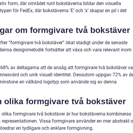
tiv form, där området runt bokstäverna bildar den visuella
ypen för FedEx, där bokstäverna ’E’ och ’x’ skapar en pil i det
ngar om formgivare två bokstäver
fter ”formgivare två bokstäver” ökat stadigt under de senaste
ör denna designmetodik fortsätter att växa och vara relevant inom
68% av deltagarna att de ansåg att formgivare två bokstäver va
innesvärd och unik visuell identitet. Dessutom uppgav 72% av d
åtminstone en välkänd logotyp som använde sig av denna
 olika formgivare två bokstäver
 olika formgivare två bokstäver är hur bokstäverna kombineras
a representationen. Vissa formgivare använder en mer abstrakt 
redrar en tydligare och enklare formgivning.