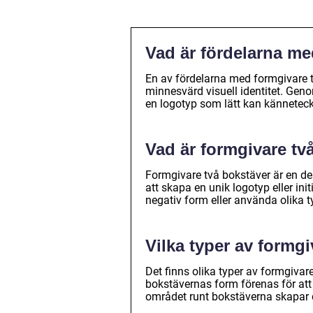
Vad är fördelarna me
En av fördelarna med formgivare 
minnesvärd visuell identitet. Gen
en logotyp som lätt kan känneteck
Vad är formgivare tv
Formgivare två bokstäver är en d
att skapa en unik logotyp eller in
negativ form eller använda olika t
Vilka typer av formgi
Det finns olika typer av formgiva
bokstävernas form förenas för att
området runt bokstäverna skapar d