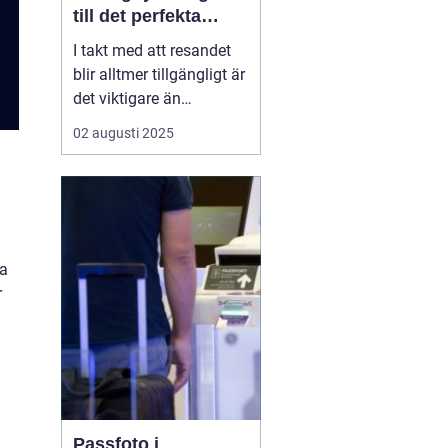
till det perfekta
passfotot
I takt med att resandet
blir alltmer tillgängligt är
det viktigare än
någonsin att ha ett
02 augusti 2025
uppdaterat pass redo. En
avgörande del av
passansökningsprocess
en är att ha ett korrekt
passfoto. Om du
befinner dig i V&aum...
ta
r
Passfoto i