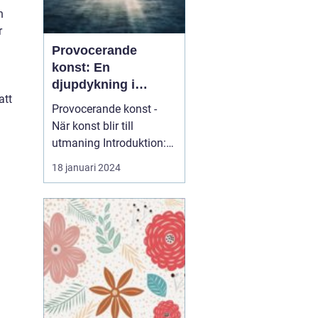
h
r
Provocerande
konst: En
djupdykning i
att
utmanande
Provocerande konst -
formgivning
När konst blir till
utmaning Introduktion:
Provocerande konst är
18 januari 2024
en...