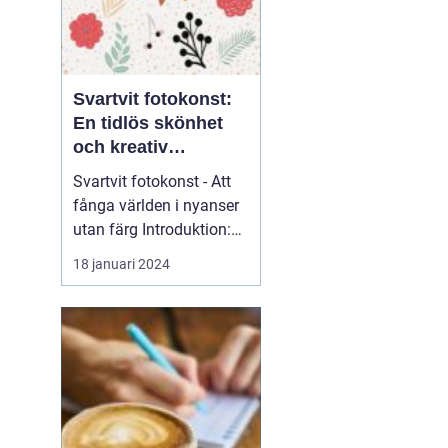
Svartvit fotokonst:
En tidlös skönhet
och kreativ
uttrycksform
Svartvit fotokonst - Att
fånga världen i nyanser
utan färg Introduktion:
Svartvit fotokonst har
18 januari 2024
länge fascinerat
människor med sin
tidlösa skönhet och
förmåga att förmedla
känslor och uttryck på
ett unikt sätt. I denna
artikel kommer vi att ge
en gr...