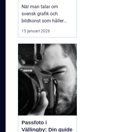
samtida uttryck
När man talar om
svensk grafik och
bildkonst som håller
både hantverk och
15 januari 2026
uttryck i fokus dyker
namnet
arvid andersson
ofta upp. Hans verk rör
sig mellan det
stillsamma och det
kraftfulla, med motiv
som både kä...
Passfoto i
Vällingby: Din guide