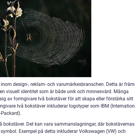
t inom design-, reklam- och varumärkesbranschen. Detta är främ
en visuell identitet som är både unik och minnesvärd. Många
ig av formgivare två bokstäver för att skapa eller förstärka sitt
givare två bokstäver inkluderar logotyper som IBM (Internation
-Packard).
två bokstäver. Det kan vara sammanslagningar, där bokstävernas
ig symbol. Exempel på detta inkluderar Volkswagen (VW) och