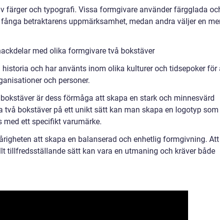
v färger och typografi. Vissa formgivare använder färgglada oc
t fånga betraktarens uppmärksamhet, medan andra väljer en me
nackdelar med olika formgivare två bokstäver
historia och har använts inom olika kulturer och tidsepoker för 
ganisationer och personer.
 bokstäver är dess förmåga att skapa en stark och minnesvärd
ra två bokstäver på ett unikt sätt kan man skapa en logotyp som
 med ett specifikt varumärke.
righeten att skapa en balanserad och enhetlig formgivning. Att
lt tillfredsställande sätt kan vara en utmaning och kräver både