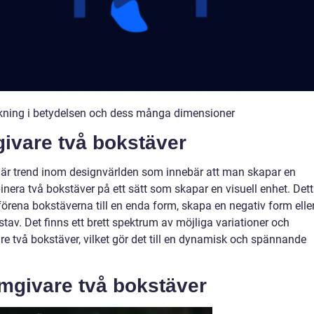
kning i betydelsen och dess många dimensioner
givare två bokstäver
lär trend inom designvärlden som innebär att man skapar en
binera två bokstäver på ett sätt som skapar en visuell enhet. Det
 förena bokstäverna till en enda form, skapa en negativ form elle
stav. Det finns ett brett spektrum av möjliga variationer och
e två bokstäver, vilket gör det till en dynamisk och spännande
rmgivare två bokstäver