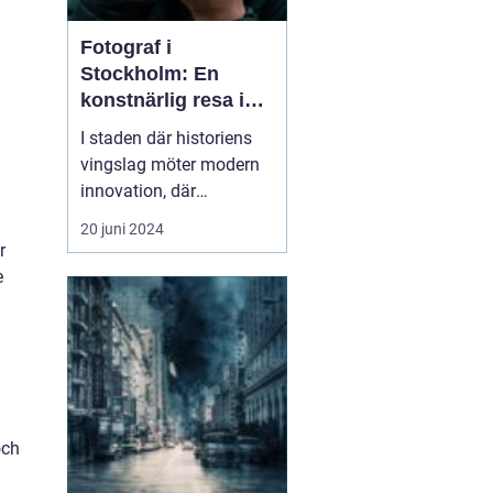
Fotograf i
Stockholm: En
konstnärlig resa i
huvudstaden
I staden där historiens
vingslag möter modern
innovation, där
drottningens slott
20 juni 2024
speglar sig i glittrande
r
strömvatten och där
e
skärgårdens skönhet
ringlar sig in i urbana
neondrömmar, där finner
vi en...
och