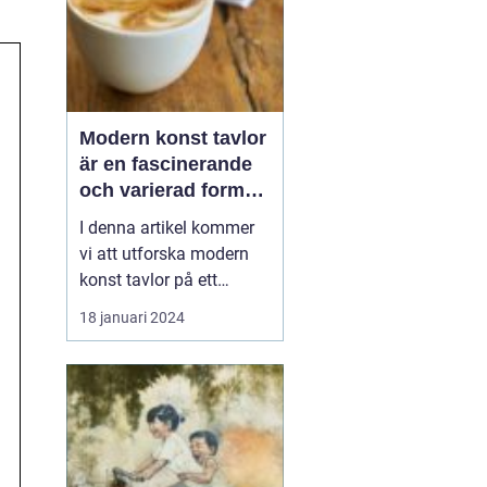
Modern konst tavlor
är en fascinerande
och varierad form
av konstuttryck som
I denna artikel kommer
lockar till sig både
vi att utforska modern
konstnärer och
konst tavlor på ett
konstälskare från
grundligt sätt, inklusive
18 januari 2024
hela världen
en övergripande översikt,
en presentation av olika
typer av modern konst
tavlor och deras
popularitet, kvantitativa
mätningar, skillnader