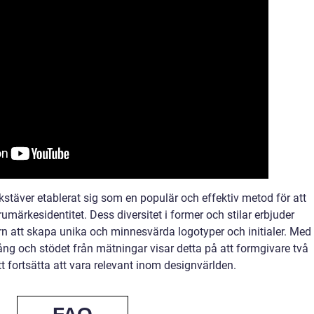
stäver etablerat sig som en populär och effektiv metod för att
ärkesidentitet. Dess diversitet i former och stilar erbjuder
n att skapa unika och minnesvärda logotyper och initialer. Med
ng och stödet från mätningar visar detta på att formgivare två
 fortsätta att vara relevant inom designvärlden.