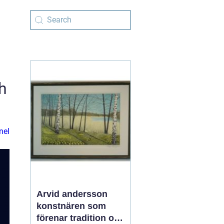
h
nel
Arvid andersson
konstnären som
förenar tradition och