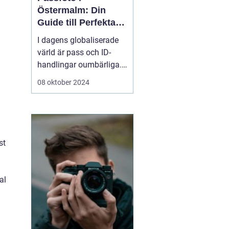
Östermalm: Din
Guide till Perfekta
ID-bilder
I dagens globaliserade
värld är pass och ID-
handlingar oumbärliga.
Oavsett om det är för
08 oktober 2024
resor, jobbansökningar
eller andra officiella
ändamål, är ett korrekt
passfoto en
nödvändighet. För ...
st
al