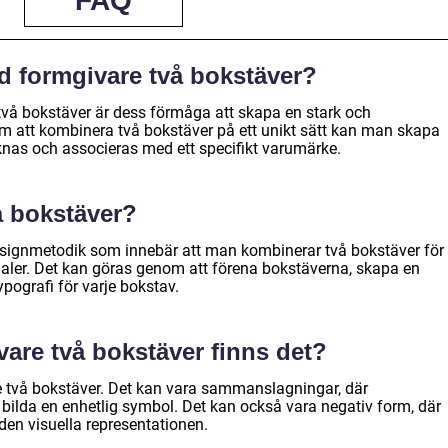
FAQ
d formgivare två bokstäver?
två bokstäver är dess förmåga att skapa en stark och
om att kombinera två bokstäver på ett unikt sätt kan man skapa
nas och associeras med ett specifikt varumärke.
å bokstäver?
esignmetodik som innebär att man kombinerar två bokstäver för
itialer. Det kan göras genom att förena bokstäverna, skapa en
ypografi för varje bokstav.
vare två bokstäver finns det?
re två bokstäver. Det kan vara sammanslagningar, där
 bilda en enhetlig symbol. Det kan också vara negativ form, där
en visuella representationen.