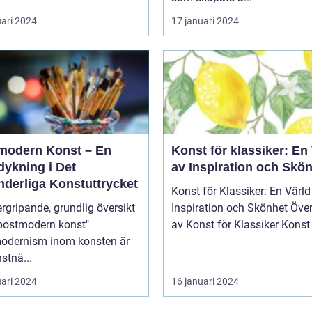
uari 2024
17 januari 2024
modern Konst – En
Konst för klassiker: En
dykning i Det
av Inspiration och Skö
nderliga Konstuttrycket
Konst för Klassiker: En Värld
rgripande, grundlig översikt
Inspiration och Skönhet Översikt
"postmodern konst"
av Konst för Klassik
odernism inom konsten är
stnä...
uari 2024
16 januari 2024