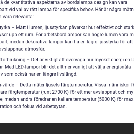
stå de kvantitativa aspekterna av bordslampa design kan vara
art vid val av rätt lampa för specifika behov. Här är några mätn
 vara relevanta:
tyrka – Mätt i lumen, ljusstyrkan påverkar hur effektivt och stark
yser upp ett rum. För arbetsbordlampor kan högre lumen vara m
art, medan dekorativa lampor kan ha en lägre ljusstyrka för att
avslappnad atmosfär.
ktförbrukning – Det är viktigt att överväga hur mycket energi en
r. Med LED-lampor blir det alltmer vanligt att välja energisnåla
iv som också har en längre livslängd.
in-värde – Detta mäter ljusets färgtemperatur. Vissa människor f
are färgtemperatur (runt 2700 K) för ett mer avslappnat och my
e, medan andra föredrar en kallare temperatur (5000 K) för max
ration och fokus vid arbetsytan.