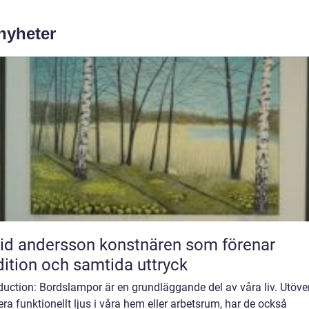
 nyheter
ndersson konstnären som förenar
dition och samtida uttryck
duction: Bordslampor är en grundläggande del av våra liv. Utöver
era funktionellt ljus i våra hem eller arbetsrum, har de också