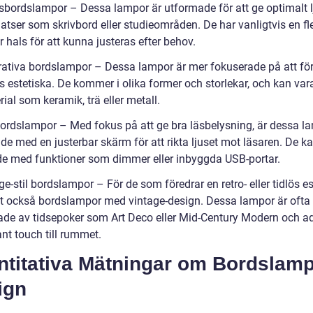
tsbordslampor – Dessa lampor är utformade för att ge optimalt l
atser som skrivbord eller studieområden. De har vanligtvis en fl
r hals för att kunna justeras efter behov.
rativa bordslampor – Dessa lampor är mer fokuserade på att för
 estetiska. De kommer i olika former och storlekar, och kan var
ial som keramik, trä eller metall.
bordslampor – Med fokus på att ge bra läsbelysning, är dessa l
de med en justerbar skärm för att rikta ljuset mot läsaren. De k
de med funktioner som dimmer eller inbyggda USB-portar.
ge-stil bordslampor – För de som föredrar en retro- eller tidlös es
et också bordslampor med vintage-design. Dessa lampor är ofta
rade av tidsepoker som Art Deco eller Mid-Century Modern och a
nt touch till rummet.
ntitativa Mätningar om Bordslam
ign