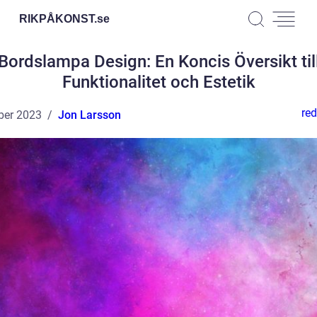
RIKPÅKONST.
se
Bordslampa Design: En Koncis Översikt til
Funktionalitet och Estetik
red
ber 2023
Jon Larsson