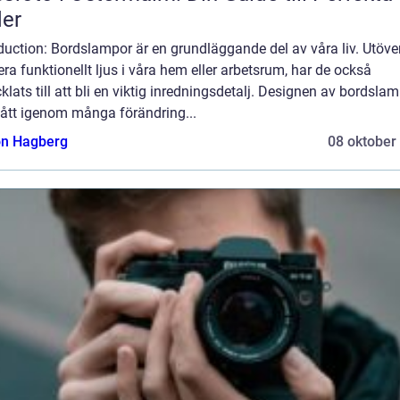
der
duction: Bordslampor är en grundläggande del av våra liv. Utöver
era funktionellt ljus i våra hem eller arbetsrum, har de också
klats till att bli en viktig inredningsdetalj. Designen av bordsla
gått igenom många förändring...
n Hagberg
08 oktober