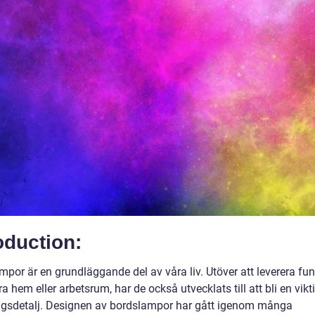
oduction:
por är en grundläggande del av våra liv. Utöver att leverera fun
åra hem eller arbetsrum, har de också utvecklats till att bli en vikt
ngsdetalj. Designen av bordslampor har gått igenom många