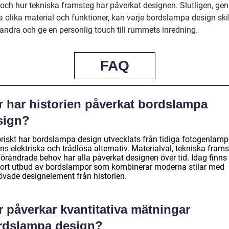
d och hur tekniska framsteg har påverkat designen. Slutligen, ge
 olika material och funktioner, kan varje bordslampa design skil
randra och ge en personlig touch till rummets inredning.
FAQ
r har historien påverkat bordslampa
sign?
riskt har bordslampa design utvecklats från tidiga fotogenlampor
s elektriska och trådlösa alternativ. Materialval, tekniska fram
förändrade behov har alla påverkat designen över tid. Idag finns
stort utbud av bordslampor som kombinerar moderna stilar med
övade designelement från historien.
 påverkar kvantitativa mätningar
rdslampa design?