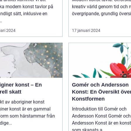
tnärer och konstälskare
ka modern konst tavlor på
kreativ värld genom tid och ru
hela världen
undligt sätt, inklusive en
övergripande, grundlig översik
..
uari 2024
17 januari 2024
iginer konst – En
Gomér och Andersson
rell skatt
Konst: En Översikt öve
Konstformen
kt av aboriginer konst
giner konst är en gammal
Introduktion till Gomér och
form som härstammar från
Andersson Konst Gomér och
dige...
Andersson Konst är en kons
som skapats a...