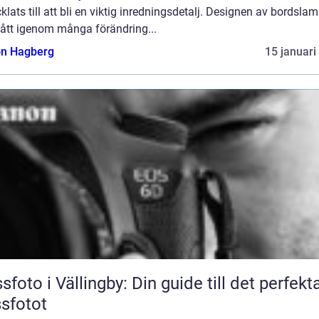
klats till att bli en viktig inredningsdetalj. Designen av bordsla
gått igenom många förändring...
n Hagberg
15 januari
sfoto i Vällingby: Din guide till det perfekt
sfotot