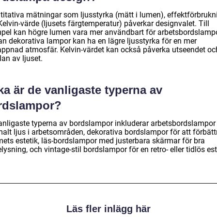
titativa mätningar som ljusstyrka (mätt i lumen), effektförbrukn
elvin-värde (ljusets färgtemperatur) påverkar designvalet. Till
pel kan högre lumen vara mer användbart för arbetsbordslamp
n dekorativa lampor kan ha en lägre ljusstyrka för en mer
appnad atmosfär. Kelvin-värdet kan också påverka utseendet oc
an av ljuset.
ka är de vanligaste typerna av
rdslampor?
anligaste typerna av bordslampor inkluderar arbetsbordslampor 
alt ljus i arbetsområden, dekorativa bordslampor för att förbätt
ets estetik, läs-bordslampor med justerbara skärmar för bra
lysning, och vintage-stil bordslampor för en retro- eller tidlös est
Läs fler inlägg här