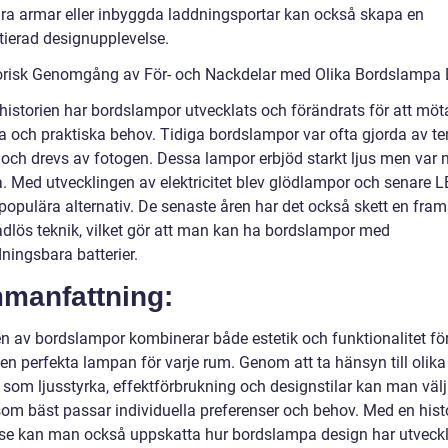
ara armar eller inbyggda laddningsportar kan också skapa en
ntierad designupplevelse.
orisk Genomgång av För- och Nackdelar med Olika Bordslampa
istorien har bordslampor utvecklats och förändrats för att mö
a och praktiska behov. Tidiga bordslampor var ofta gjorda av ten
 och drevs av fotogen. Dessa lampor erbjöd starkt ljus men var 
a. Med utvecklingen av elektricitet blev glödlampor och senare L
populära alternativ. De senaste åren har det också skett en fra
ådlös teknik, vilket gör att man kan ha bordslampor med
ningsbara batterier.
manfattning:
n av bordslampor kombinerar både estetik och funktionalitet för
en perfekta lampan för varje rum. Genom att ta hänsyn till olika
r som ljusstyrka, effektförbrukning och designstilar kan man väl
om bäst passar individuella preferenser och behov. Med en hist
lse kan man också uppskatta hur bordslampa design har utveck