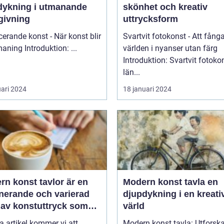
dykning i utmanande
skönhet och kreativ
givning
uttrycksform
erande konst - När konst blir
Svartvit fotokonst - Att fång
till utmaning Introduktion: ...
världen i nyanser utan färg
Introduktion: Svartvit fotoko
län...
uari 2024
18 januari 2024
n konst tavlor är en
Modern konst tavla en
inerande och varierad
djupdykning i en kreati
 av konstuttryck som
värld
r till sig både
a artikel kommer vi att
Modern konst tavla: Utforsk