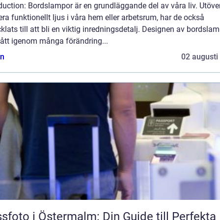
duction: Bordslampor är en grundläggande del av våra liv. Utöver
era funktionellt ljus i våra hem eller arbetsrum, har de också
klats till att bli en viktig inredningsdetalj. Designen av bordsla
gått igenom många förändring...
n
02 augusti
sfoto i Östermalm: Din Guide till Perfekta 