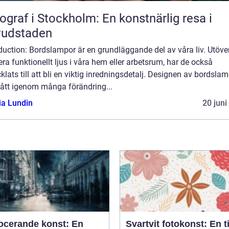
ograf i Stockholm: En konstnärlig resa i
vudstaden
duction: Bordslampor är en grundläggande del av våra liv. Utöver
era funktionellt ljus i våra hem eller arbetsrum, har de också
klats till att bli en viktig inredningsdetalj. Designen av bordsla
gått igenom många förändring...
ia Lundin
20 juni
ocerande konst: En
Svartvit fotokonst: En t