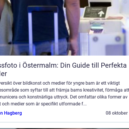
sfoto i Östermalm: Din Guide till Perfekta 
der
ersikt över bildkonst och medier för yngre barn är ett viktigt
område som syftar till att främja barns kreativitet, förmåga at
unicera och konstnärliga uttryck. Det omfattar olika former av
 och medier som är specifikt utformade f...
n Hagberg
08 oktober