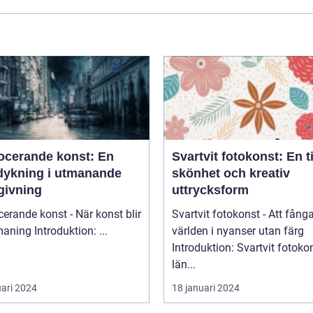
ocerande konst: En
Svartvit fotokonst: En t
dykning i utmanande
skönhet och kreativ
givning
uttrycksform
erande konst - När konst blir
Svartvit fotokonst - Att fång
till utmaning Introduktion: ...
världen i nyanser utan färg
Introduktion: Svartvit fotoko
län...
uari 2024
18 januari 2024