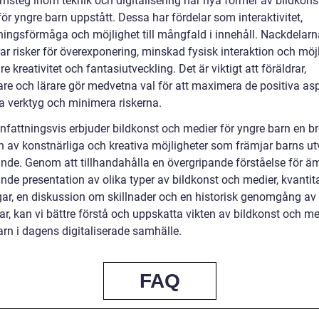
msteg inom teknik och digitalisering har nya former av bildkons
ör yngre barn uppstått. Dessa har fördelar som interaktivitet,
ingsförmåga och möjlighet till mångfald i innehåll. Nackdelarn
ar risker för överexponering, minskad fysisk interaktion och möj
dre kreativitet och fantasiutveckling. Det är viktigt att föräldrar,
are och lärare gör medvetna val för att maximera de positiva as
a verktyg och minimera riskerna.
attningsvis erbjuder bildkonst och medier för yngre barn en b
on av konstnärliga och kreativa möjligheter som främjar barns ut
ande. Genom att tillhandahålla en övergripande förståelse för ä
nde presentation av olika typer av bildkonst och medier, kvantit
ar, en diskussion om skillnader och en historisk genomgång av 
r, kan vi bättre förstå och uppskatta vikten av bildkonst och me
arn i dagens digitaliserade samhälle.
FAQ