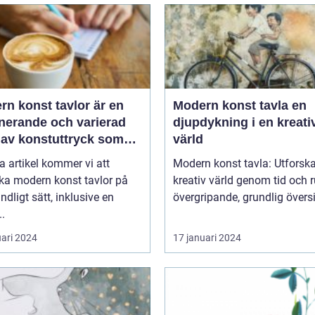
n konst tavlor är en
Modern konst tavla en
inerande och varierad
djupdykning i en kreati
 av konstuttryck som
värld
r till sig både
a artikel kommer vi att
Modern konst tavla: Utforsk
tnärer och konstälskare
ka modern konst tavlor på
kreativ värld genom tid och ru
hela världen
undligt sätt, inklusive en
övergripande, grundlig översik
..
uari 2024
17 januari 2024