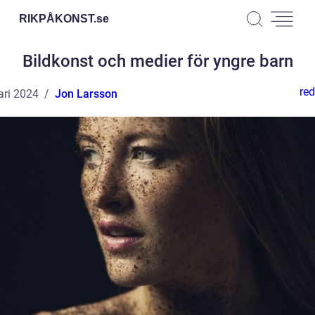
RIKPÅKONST.
se
Bildkonst och medier för yngre barn
red
ari 2024
Jon Larsson