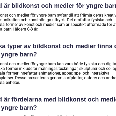
d är bildkonst och medier för yngre ba
onst och medier för yngre barn syftar till att främja deras kreativ
unikation och konstnärliga uttryck. Det omfattar fysiska och
tala former av konst och medier som är specifikt utformade för a
ala barn i åldern 0-8 år.
ka typer av bildkonst och medier finns 
r yngre barn?
konst och medier för yngre barn kan vara både fysiska och digita
ka former inkluderar målningar, teckningar, skulpturer och colla
ala former innefattar animationer, appar, spel och interaktiva
platser. Dessa presenteras genom surfplattor, datorer och andr
ala enheter.
d är fördelarna med bildkonst och medi
r yngre barn?