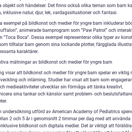
a objekt och händelser. Det finns också olika teman som barn k
, inklusive natur, djur, lek, vardagssituationer och fantasi.
a exempel på bildkonst och medier för yngre barn inkluderar bö
uffalon”, animerade barnprogram som ”Paw Patrol” och interak
m ”Toca Boca”. Dessa exempel representerar olika typer av kons
om tilltalar barn genom sina lockande plotter, färgglada illustra
essanta karaktärer.
ativa mätningar av bildkonst och medier för yngre barn
g visar att bildkonst och medier för yngre barn spelar en viktig ro
veckling och inlärning. Studier har visat att barn som engagerar 
ch medieaktiviteter utvecklar sin förmåga att tänka kreativt,
cera sina tankar och känslor samt problem- och beslutsfattan
ter.
en undersökning utförd av American Academy of Pediatrics spen
llan 2 och 5 år i genomsnitt 2 timmar per dag med att använda 
inklusive bildkonst och digitala medier. Det är viktigt att föräldr