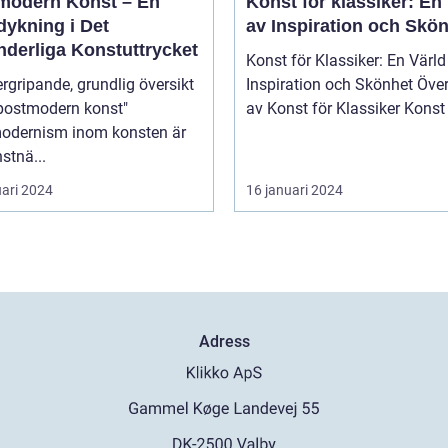
modern Konst – En
Konst för klassiker: En
dykning i Det
av Inspiration och Skö
nderliga Konstuttrycket
Konst för Klassiker: En Värld
rgripande, grundlig översikt
Inspiration och Skönhet Översikt
"postmodern konst"
av Konst för Klassik
odernism inom konsten är
stnä...
uari 2024
16 januari 2024
Adress