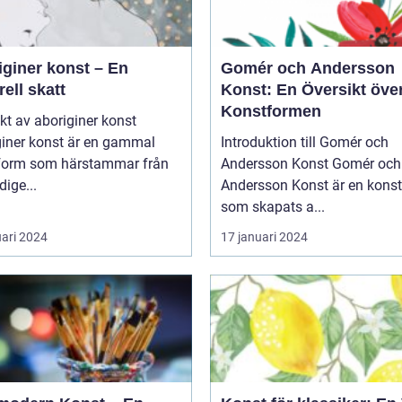
iginer konst – En
Gomér och Andersson
rell skatt
Konst: En Översikt öve
Konstformen
kt av aboriginer konst
giner konst är en gammal
Introduktion till Gomér och
form som härstammar från
Andersson Konst Gomér och
dige...
Andersson Konst är en kons
som skapats a...
uari 2024
17 januari 2024