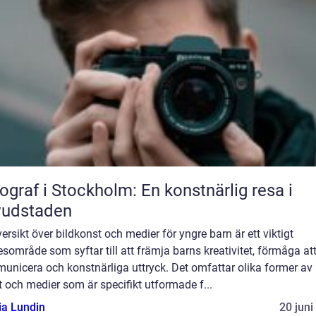
ograf i Stockholm: En konstnärlig resa i
vudstaden
ersikt över bildkonst och medier för yngre barn är ett viktigt
område som syftar till att främja barns kreativitet, förmåga at
unicera och konstnärliga uttryck. Det omfattar olika former av
 och medier som är specifikt utformade f...
ia Lundin
20 juni