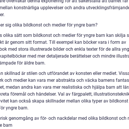
re övervakar denna exponering för att säkerställa att barnet får
mellan konstnärliga upplevelser och andra utvecklingsfrämjand
er.
jer sig olika bildkonst och medier för yngre barn?
s olika sätt som bildkonst och medier för yngre barn kan skilja s
kt är genom sitt format. Till exempel kan böcker vara i form av
ok med stora illustrerade bilder och enkla texter för de allra yng
apitelböcker med mer detaljerade berättelser och mindre illustr
lämpade för äldre barn.
 skillnad är stilen och utförandet av konsten eller mediet. Viss
rk och medier kan vara mer abstrakta och väcka barnens fantas
tet, medan andra kan vara mer realistiska och hjälpa barn att lär
eta föremål och händelser. Val av färgpalett, illustrationstekni
ivitet kan också skapa skillnader mellan olika typer av bildkonst
för yngre barn.
orisk genomgång av för- och nackdelar med olika bildkonst och 
re barn