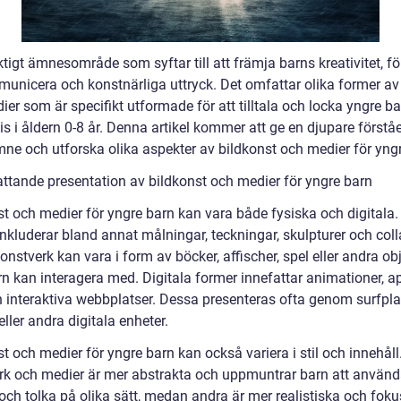
iktigt ämnesområde som syftar till att främja barns kreativitet, 
municera och konstnärliga uttryck. Det omfattar olika former av
er som är specifikt utformade för att tilltala och locka yngre ba
is i åldern 0-8 år. Denna artikel kommer att ge en djupare förståe
mne och utforska olika aspekter av bildkonst och medier för yng
ttande presentation av bildkonst och medier för yngre barn
st och medier för yngre barn kan vara både fysiska och digitala.
nkluderar bland annat målningar, teckningar, skulpturer och coll
nstverk kan vara i form av böcker, affischer, spel eller andra ob
n kan interagera med. Digitala former innefattar animationer, ap
h interaktiva webbplatser. Dessa presenteras ofta genom surfplat
eller andra digitala enheter.
t och medier för yngre barn kan också variera i stil och innehåll
rk och medier är mer abstrakta och uppmuntrar barn att använd
och tolka på olika sätt, medan andra är mer realistiska och foku