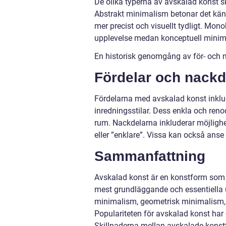
De olika typerna av avskalad konst skil
Abstrakt minimalism betonar det kä
mer precist och visuellt tydligt. Mo
upplevelse medan konceptuell minim
En historisk genomgång av för- och 
Fördelar och nackd
Fördelarna med avskalad konst inklude
inredningsstilar. Dess enkla och reno
rum. Nackdelarna inkluderar möjligh
eller ”enklare”. Vissa kan också anse
Sammanfattning
Avskalad konst är en konstform som st
mest grundläggande och essentiella ut
minimalism, geometrisk minimalism
Populariteten för avskalad konst har 
Skillnaderna mellan avskalade konstty