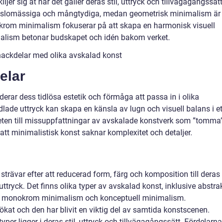
jer sig åt när det gäller deras stil, uttryck och tillvägagångssätt
nslomässiga och mångtydiga, medan geometrisk minimalism är
nokrom minimalism fokuserar på att skapa en harmonisk visuell
alism betonar budskapet och idén bakom verket.
nackdelar med olika avskalad konst
elar
rar dess tidlösa estetik och förmåga att passa in i olika
dlade uttryck kan skapa en känsla av lugn och visuell balans i et
eten till missuppfattningar av avskalade konstverk som ”tomma
 att minimalistisk konst saknar komplexitet och detaljer.
rävar efter att reducerad form, färg och komposition till deras
tryck. Det finns olika typer av avskalad konst, inklusive abstra
, monokrom minimalism och konceptuell minimalism.
ökat och den har blivit en viktig del av samtida konstscenen.
per ligger i deras stil, uttryck och tillvägagångssätt. Fördelarna