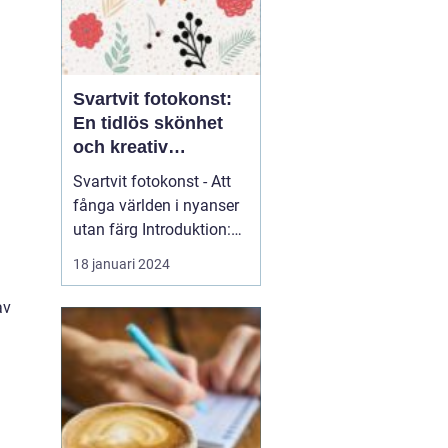
Svartvit fotokonst:
En tidlös skönhet
och kreativ
uttrycksform
Svartvit fotokonst - Att
fånga världen i nyanser
utan färg Introduktion:
Svartvit fotokonst har
18 januari 2024
länge fascinerat
människor med sin
av
tidlösa skönhet och
förmåga att förmedla
känslor och uttryck på
ett unikt sätt. I denna
artikel kommer vi att ge
en gr...