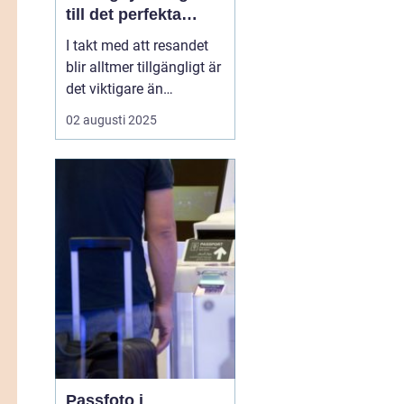
till det perfekta
passfotot
I takt med att resandet
blir alltmer tillgängligt är
det viktigare än
någonsin att ha ett
02 augusti 2025
uppdaterat pass redo. En
avgörande del av
passansökningsprocess
en är att ha ett korrekt
passfoto. Om du
befinner dig i V&aum...
Passfoto i