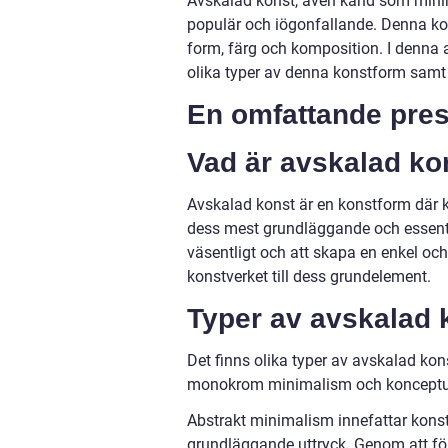
Avskalad konst, även känd som minima
populär och iögonfallande. Denna kon
form, färg och komposition. I denna 
olika typer av denna konstform samt 
En omfattande pres
Vad är avskalad ko
Avskalad konst är en konstform där ko
dess mest grundläggande och essentiel
väsentligt och att skapa en enkel och
konstverket till dess grundelement.
Typer av avskalad 
Det finns olika typer av avskalad ko
monokrom minimalism och konceptue
Abstrakt minimalism innefattar konst
grundläggande uttryck. Genom att fö