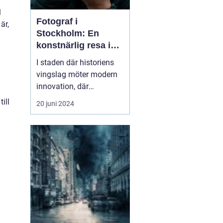
l
Fotograf i
är,
Stockholm: En
konstnärlig resa i
huvudstaden
I staden där historiens
vingslag möter modern
innovation, där
drottningens slott
ill
20 juni 2024
speglar sig i glittrande
strömvatten och där
skärgårdens skönhet
ringlar sig in i urbana
neondrömmar, där finner
vi en...