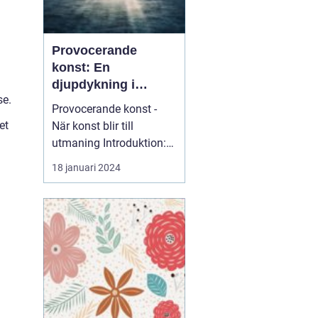
Provocerande
konst: En
djupdykning i
se.
utmanande
Provocerande konst -
formgivning
et
När konst blir till
utmaning Introduktion:
Provocerande konst är
18 januari 2024
en...