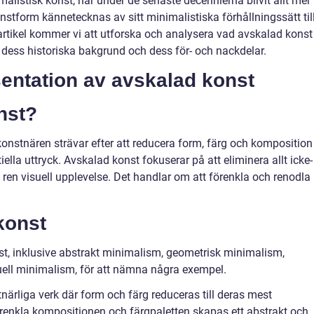
listisk konst, har under de senaste decennierna blivit allt mer
stform kännetecknas av sitt minimalistiska förhållningssätt til
artikel kommer vi att utforska och analysera vad avskalad konst 
dess historiska bakgrund och dess för- och nackdelar.
entation av avskalad konst
nst?
nstnären strävar efter att reducera form, färg och komposition t
la uttryck. Avskalad konst fokuserar på att eliminera allt icke-
 ren visuell upplevelse. Det handlar om att förenkla och renodla
konst
nst, inklusive abstrakt minimalism, geometrisk minimalism,
ll minimalism, för att nämna några exempel.
närliga verk där form och färg reduceras till deras mest
renkla kompositionen och färgpaletten skapas ett abstrakt och