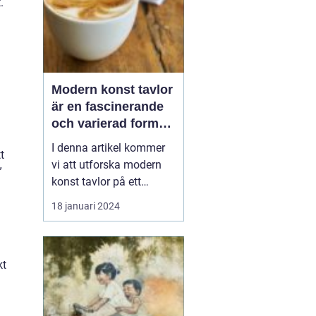
.
Modern konst tavlor
är en fascinerande
och varierad form
av konstuttryck som
I denna artikel kommer
t
lockar till sig både
vi att utforska modern
”
konstnärer och
konst tavlor på ett
konstälskare från
grundligt sätt, inklusive
18 januari 2024
hela världen
en övergripande översikt,
en presentation av olika
typer av modern konst
kt
tavlor och deras
popularitet, kvantitativa
mätningar, skillnader