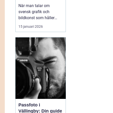
samtida uttryck
När man talar om
svensk grafik och
bildkonst som håller
både hantverk och
15 januari 2026
uttryck i fokus dyker
namnet
arvid andersson
ofta upp. Hans verk rör
sig mellan det
stillsamma och det
kraftfulla, med motiv
som både kä...
Passfoto i
Vällingby: Din guide