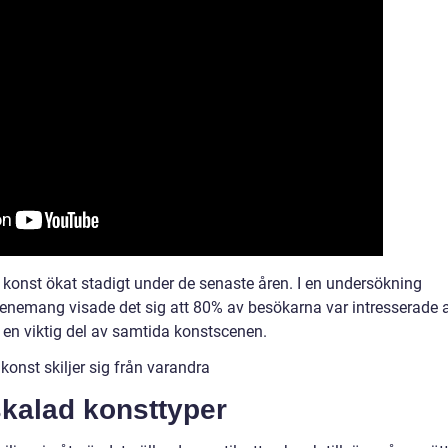
d konst ökat stadigt under de senaste åren. I en undersökning
evenemang visade det sig att 80% av besökarna var intresserade 
 en viktig del av samtida konstscenen.
onst skiljer sig från varandra
skalad konsttyper