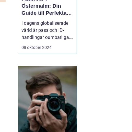
Östermalm: Din
Guide till Perfekta
ID-bilder
I dagens globaliserade
värld är pass och ID-
handlingar oumbärliga.
Oavsett om det är för
08 oktober 2024
resor, jobbansökningar
eller andra officiella
ändamål, är ett korrekt
passfoto en
nödvändighet. För ...